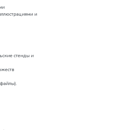
ми
иллюстрациями и
ьские стенды и
ожеств
-файлы).