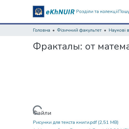
Розділи та колекції
Пошу
Головна
Фізичний факультет
Фракталы: от матема
Вантажиться...
Файли
Рисунки для текста книги.pdf
(2,51 MB)