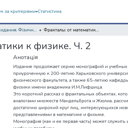
к за критеріями
Статистика
Наукові видання. Фізичний факультет
Фракталы: от математики к физике. Ч. 2
тики к физике. Ч. 2
Анотація
Издание продолжает серию монографий и учебных 
приуроченную к 200-летию Харьковского универси
физического факультета, а также 65-летию кафедр
физики имени академика И.М.Лифшица.
Это короткий рассказ о фрактальных объектах, кот
аналогами множеств Мандельброта и Жюлиа, рассч
достаточно широкий круг лиц, интересующихся но
представлениями в математике и физике.
Монография (как и ее первая часть) может служить