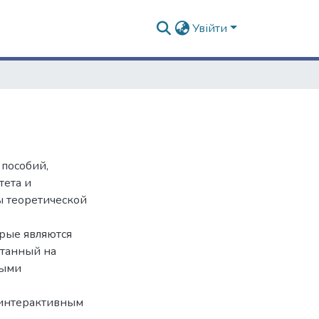
Увійти
пособий,
тета и
ы теоретической
орые являются
итанный на
выми
 интерактивным