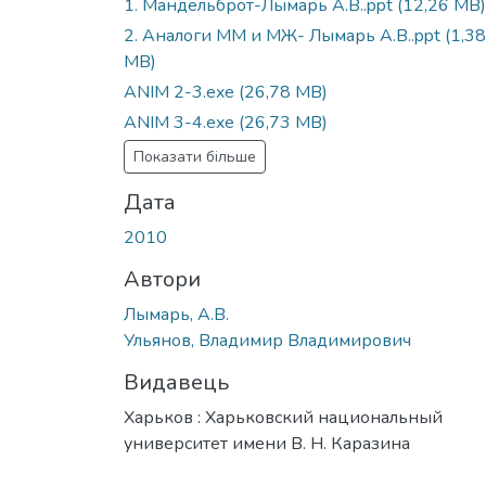
1. Мандельброт-Лымарь А.В..ppt
(12,26 MB)
2. Аналоги ММ и МЖ- Лымарь А.В..ppt
(1,38
MB)
ANIM 2-3.exe
(26,78 MB)
ANIM 3-4.exe
(26,73 MB)
Показати більше
Дата
2010
Автори
Лымарь, А.В.
Ульянов, Владимир Владимирович
Видавець
Харьков : Харьковский национальный
университет имени В. Н. Каразина