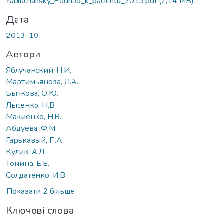
Yabluchansky_Podhod_k_pacientu_2013.pdf
(2,14 MB)
Дата
2013-10
Автори
Яблучанский, Н.И.
Мартимьянова, Л.А.
Бычкова, О.Ю.
Лысенко, Н.В.
Макиенко, Н.В.
Абдуева, Ф.М.
Гарькавый, П.А.
Кулик, А.Л.
Томина, Е.Е.
Солдатенко, И.В.
Показати 2 більше
Ключові слова