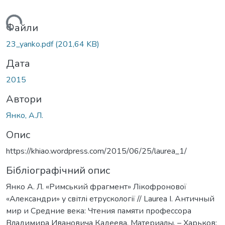
Вантажиться...
Файли
23_yanko.pdf
(201,64 KB)
Дата
2015
Автори
Янко, А.Л.
Опис
https://khiao.wordpress.com/2015/06/25/laurea_1/
Бібліографічний опис
Янко А. Л. «Римський фрагмент» Лікофронової
«Александри» у світлі етрускології // Laurea I. Античный
мир и Средние века: Чтения памяти профессора
Владимира Ивановича Кадеева. Материалы. – Харьков: