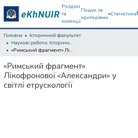
Розділи
Пошук за
та
Статистика
критеріями
колекції
Головна
Історичний факультет
Наукові роботи. Історичний факультет
«Римський фрагмент» Лікофронової «Александри» у світлі етрускології
«Римський фрагмент»
Лікофронової «Александри» у
світлі етрускології