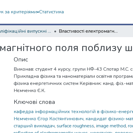
к за критеріями
Статистика
Кваліфікаційні випускні роботи бакалаврів. Навчально-науковий інститут комп’ютерної фізики та енергетики
Властивостi електромагнiтного поля поблизу шорсткої поверхнi
омагнiтного поля поблизу ш
Опис
Виконав: студент 4 курсу, групи НФ-43 Спотар М.С. с
Прикладна фiзика та наноматерiали освiтня програм
фiзика енергетичних систем Керiвник: канд. фіз.-мат.
Нємченко Є.К.
Ключові слова
кафедра інформаційних технологій в фізико-енерг
Нємченко Єгор Костянтинович, кандидат фізико-ма
старший викладач
,
surface roughness
,
image method
,
ro