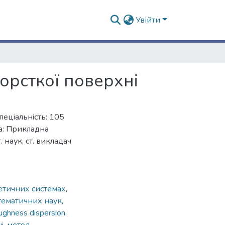
Увійти
орсткої поверхнi
пецiальнiсть: 105
а: Прикладна
 наук, ст. викладач
етичних системах
,
тематичних наук,
ughness dispersion
,