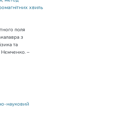
i
,
метод
ромагнiтних хвиль
тного поля
акалавра з
iзика та
. Нємченко. –
ьно-науковий