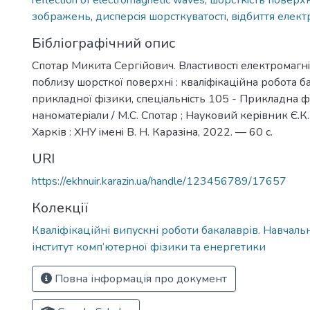
reflection of electromagnetic waves
,
шорсткiсть поверхн
зображень
,
дисперсiя шорсткуватостi
,
вiдбиття елект
Бібліографічний опис
Спотар Микита Сергійович. Властивостi електромагнi
поблизу шорсткої поверхнi : квалiфiкацiйна робота б
прикладної фiзики, спецiальнiсть 105 - Прикладна ф
наноматерiали / М.С. Спотар ; Науковий керiвник Є.К
Харків : ХНУ iменi В. Н. Каразiна, 2022. — 60 с.
URI
https://ekhnuir.karazin.ua/handle/123456789/17657
Колекції
Кваліфікаційні випускні роботи бакалаврів. Навчал
інститут комп’ютерної фізики та енергетики
Повна інформація про документ