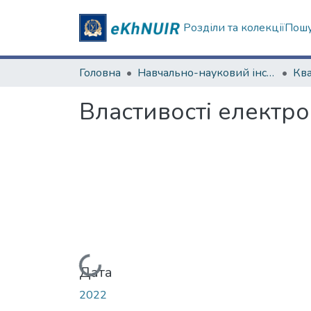
Розділи та колекції
Пошу
Головна
Навчально-науковий інститут комп’ютерної фізики та енергетики (Фізико-енергетичний факультет)
Властивостi електр
Вантажиться...
Дата
2022