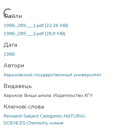
Вантажиться...
Файли
1986_289___1.pdf
(22,36 MB)
1986_289___2.pdf
(28,9 MB)
Дата
1986
Автори
Харьковский государственный университет
Видавець
Харьков: Вища школа. Издательство ХГУ
Ключові слова
Research Subject Categories::NATURAL
SCIENCES::Chemistry
,
химия