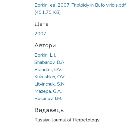
Вантажиться...
Borkin_ea_2007_Triploidy in Bufo viridis.pdf
(491,79 KB)
Дата
2007
Автори
Borkin, L.J.
Shabanov, D.A.
Brandler, O.V.
Kukushkin, O.V.
Litvinchuk, S.N.
Mazepa, G.A.
Rosanov, J.M.
Видавець
Russian Journal of Herpetology