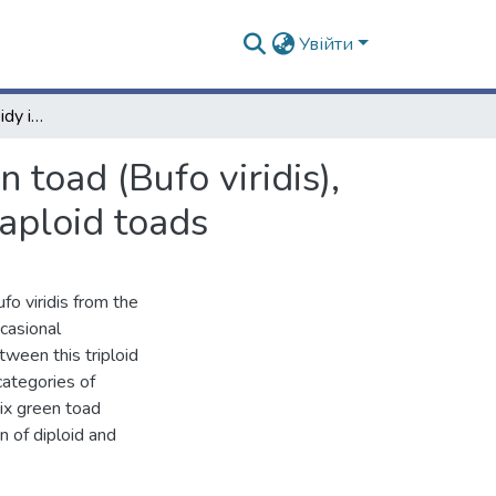
Увійти
A case of natural triploidy in European diploid green toad (Bufo viridis), with some distributional records of diploid and tetraploid toads
 toad (Bufo viridis),
raploid toads
fo viridis from the
casional
tween this triploid
categories of
six green toad
 of diploid and