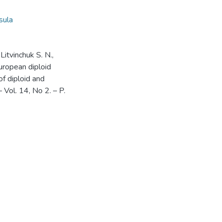
sula
Litvinchuk S. N.,
European diploid
of diploid and
 Vol. 14, No 2. – P.