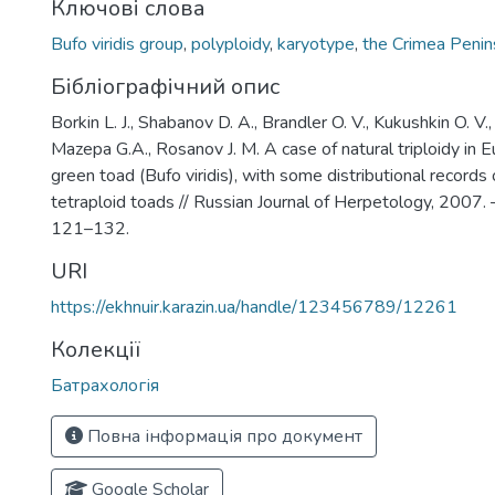
Ключові слова
Bufo viridis group
,
polyploidy
,
karyotype
,
the Crimea Penin
Бібліографічний опис
Borkin L. J., Shabanov D. A., Brandler O. V., Kukushkin O. V., 
Mazepa G.A., Rosanov J. M. A case of natural triploidy in 
green toad (Bufo viridis), with some distributional records 
tetraploid toads // Russian Journal of Herpetology, 2007. –
121–132.
URI
https://ekhnuir.karazin.ua/handle/123456789/12261
Колекції
Батрахологія
Повна інформація про документ
Google Scholar