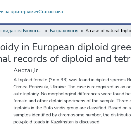
к за критеріями
Статистика
Наукові видання Біологічний факультет
Батрахологія
loidy in European diploid green
al records of diploid and tet
Анотація
A triploid female (3n = 33) was found in diploid species Bu
Crimea Peninsula, Ukraine. The case is recognized as an oc
autotriploidy. No morphological differences were found be
female and other diploid specimens of the sample. Three 
triploids in the Bufo viridis group are classified. Based on 
samples identified by chromosome number, the distribution
polyploid toads in Kazakhstan is discussed.