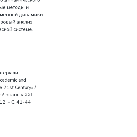
о динамического
ые методы и
ременной динамики
азовый анализ
ской системе.
атеріали
cademic and
he 21st Century» /
ей знань у XXI
012. – С. 41-44