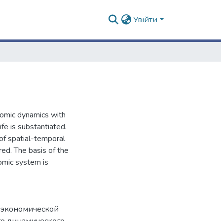
Увійти
nomic dynamics with
fe is substantiated.
of spatial-temporal
ed. The basis of the
omic system is
 экономической