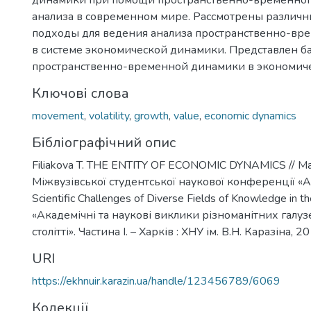
динамики при помощи пространственно-временног
анализа в современном мире. Рассмотрены различн
подходы для ведения анализа пространственно-в
в системе экономической динамики. Представлен б
пространственно-временной динамики в экономиче
Ключові слова
movement
,
volatility
,
growth
,
value
,
economic dynamics
Бібліографічний опис
Filiakova T. THE ENTITY OF ECONOMIC DYNAMICS // М
Міжвузівської студентської наукової конференції «A
Scientific Challenges of Diverse Fields of Knowledge in t
«Академічні та наукові виклики різноманітних галуз
столітті». Частина І. – Харків : ХНУ ім. В.Н. Каразіна, 2
URI
https://ekhnuir.karazin.ua/handle/123456789/6069
Колекції