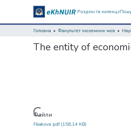
Розділи та колекції
Пошу
Головна
Факультет іноземних мов
The entity of econom
Вантажиться...
Файли
Filiakova .pdf
(158,14 KB)