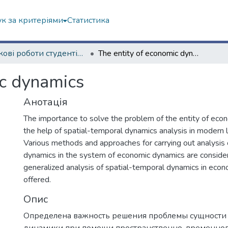
к за критеріями
Статистика
Наукові роботи студентів та аспірантів. Факультет іноземних мов
The entity of economic dynamics
ic dynamics
Анотація
The importance to solve the problem of the entity of eco
the help of spatial-temporal dynamics analysis in modern li
Various methods and approaches for carrying out analysis 
dynamics in the system of economic dynamics are consider
generalized analysis of spatial-temporal dynamics in econ
offered.
Опис
Определена важность решения проблемы сущности