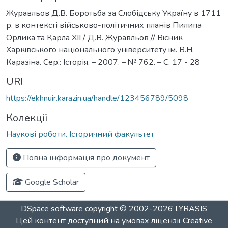
Журавльов Д.В. Боротьба за Слобідську Україну в 1711
р. в контексті військово-політичних планів Пилипа
Орлика та Карла XII / Д.В. Журавльов // Вiсник
Харкiвського нацiонального унiверситету iм. В.Н.
Каразiна. Сер.: Історія. – 2007. – № 762. – С. 17 - 28
URI
https://ekhnuir.karazin.ua/handle/123456789/5098
Колекції
Наукові роботи. Історичний факультет
Повна інформація про документ
Google Scholar
DSpace software
copyright © 2002-2026
LYRASIS
Цей контент доступний на умовах ліцензії
Creative