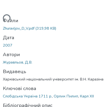
иться...
Файли
Zhuravljov_D_V.pdf
(319,98 KB)
Дата
2007
Автори
Журавльов, Д.В.
Видавець
Харкiвський нацiональний унiверситет iм. В.Н. Каразiна
Ключові слова
Слобідська Україна 1711 р.
,
Орлик Пилип
,
Карл XII
Бібліографічний опис