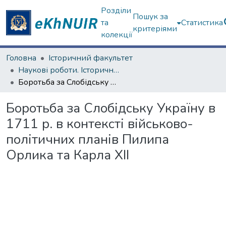
Розділи
Пошук за
та
Статистика
критеріями
колекції
Головна
Історичний факультет
Наукові роботи. Історичний факультет
Боротьба за Слобідську Україну в 1711 р. в контексті військово-політичних планів Пилипа Орлика та Карла XII
Боротьба за Слобідську Україну в
1711 р. в контексті військово-
політичних планів Пилипа
Орлика та Карла XII