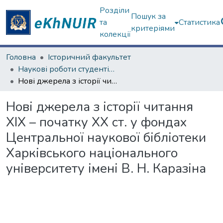
Розділи
Пошук за
та
Статистика
критеріями
колекції
Головна
Історичний факультет
Наукові роботи студентів та аспірантів. Історичний факультет
Нові джерела з історії читання ХІХ – початку ХХ ст. у фондах Центральної наукової бібліотеки Харківського національного університету імені В. Н. Каразіна
Нові джерела з історії читання
ХІХ – початку ХХ ст. у фондах
Центральної наукової бібліотеки
Харківського національного
університету імені В. Н. Каразіна