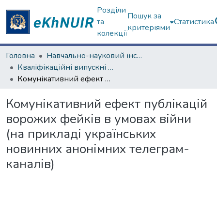
Розділи
Пошук за
та
Статистика
критеріями
колекції
Головна
Навчально-науковий інститут соціології та медіакомунікацій
Кваліфікаційні випускні роботи бакалаврів. Навчально-науковий інститут соціології та медіакомунікацій
Комунікативний ефект публікацій ворожих фейків в умовах війни (на прикладі українських новинних анонімних телеграм-каналів)
Комунікативний ефект публікацій
ворожих фейків в умовах війни
(на прикладі українських
новинних анонімних телеграм-
каналів)