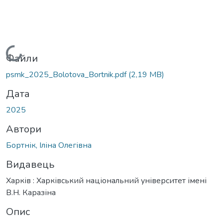
Вантажиться...
Файли
psmk_2025_Bolotova_Bortnik.pdf
(2,19 MB)
Дата
2025
Автори
Бортнік, Іліна Олегівна
Видавець
Харків : Харківський національний університет імені
В.Н. Каразіна
Опис