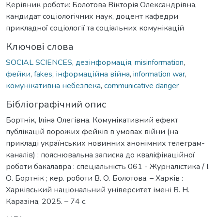
Керівник роботи: Болотова Вікторія Олександрівна,
кандидат соціологічних наук, доцент кафедри
прикладної соціології та соціальних комунікацій
Ключові слова
SOCIAL SCIENCES
,
дезінформація
,
misinformation
,
фейки
,
fakes
,
інформаційна війна
,
information war
,
комунікативна небезпека
,
communicative danger
Бібліографічний опис
Бортнік, Іліна Олегівна. Комунікативний ефект
публікацій ворожих фейків в умовах війни (на
прикладі українських новинних анонімних телеграм-
каналів) : пояснювальна записка до кваліфікаційної
роботи бакалавра : спеціальність 061 - Журналістика / І.
О. Бортнік ; кер. роботи В. О. Болотова. – Харків :
Харківський національний університет імені В. Н.
Каразіна, 2025. – 74 с.