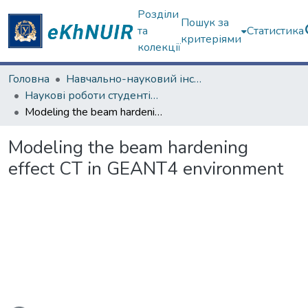
Розділи
Пошук за
та
Статистика
критеріями
колекції
Головна
Навчально-науковий інститут "Фізико-технічний факультет"
Наукові роботи студентів та аспірантів. Навчально-науковий інститут "Фізико-технічний факультет"
Modeling the beam hardening effect CT in GEANT4 environment
Modeling the beam hardening
effect CT in GEANT4 environment