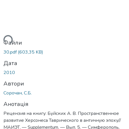
ься...
Файли
30.pdf
(603,35 KB)
Дата
2010
Автори
Сорочан, С.Б.
Анотація
Рецензия на книгу: Буйских А. В. Пространственное
развитие Херсонеса Таврического в античную эпоху//
МАИЭТ. — Supplementum. — Вып. 5. — Симферополь,