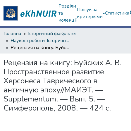
Розділи
Пошук за
та
Статистика
критеріями
колекції
Головна
Історичний факультет
Наукові роботи. Історичний факультет
Рецензия на книгу: Буйских А. В. Пространственное развитие Херсонеса Таврического в античную эпоху//МАИЭТ. — Supplementum. — Вып. 5. — Симферополь, 2008. — 424 с.
Рецензия на книгу: Буйских А. В.
Пространственное развитие
Херсонеса Таврического в
античную эпоху//МАИЭТ. —
Supplementum. — Вып. 5. —
Симферополь, 2008. — 424 с.