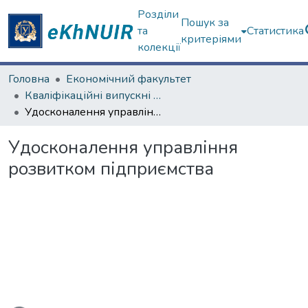
Розділи
Пошук за
та
Статистика
критеріями
колекції
Головна
Економічний факультет
Кваліфікаційні випускні роботи магістрів. Економічний факультет
Удосконалення управління розвитком підприємства
Удосконалення управління
розвитком підприємства
ься...