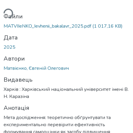
ься...
Файли
MATVIIeNKO_Ievhenii_bakalavr_2025.pdf
(1 017,16 KB)
Дата
2025
Автори
Матвієнко, Євгеній Олегович
Видавець
Харків : Харківський національний університет імені В.
Н. Каразіна
Анотація
Мета дослідження: теоретично обґрунтувати та
експериментально перевірити ефективність
формування самооцінки як засобу підвищення