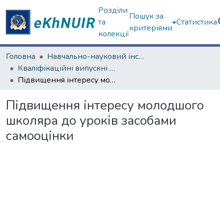
Розділи
Пошук за
та
Статистика
критеріями
колекції
Головна
Навчально-науковий інститут «Українська інженерно-педагогічна академія»
Кваліфікаційні випускні роботи бакалаврів. Навчально-науковий інститут «Українська інженерно-педагогічна академія»
Підвищення інтересу молодшого школяра до уроків засобами самооцінки
Підвищення інтересу молодшого
школяра до уроків засобами
самооцінки