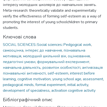
інтересу молодших школярів до навчальних занять.
Meta-research: theoretically validate and experimentally
verify the effectiveness of forming self-esteem as a way of
promoting the interest of young schoolchildren to primary
students.
Ключові слова
SOCIAL SCIENCES::Social sciences::Pedgogical work
,
самооцінка
,
інтерес до навчання
,
пізнавальна
мотивація
,
молодший шкільний вік
,
оцінювання
,
педагогічні умови
,
формувальний експеримент
,
навчальна діяльність
,
розвиток особистості
,
активізація
пізнавальної активності
,
self-esteem
,
interest before
learning
,
cognitive motivation
,
young school age
,
assessment
,
pedagogical minds
,
formal experiment
,
initial activity
,
development of specialness
,
activation cognitive activity
Бібліографічний опис