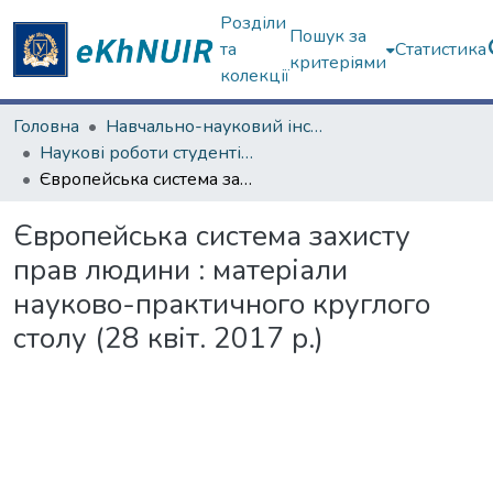
Розділи
Пошук за
та
Статистика
критеріями
колекції
Головна
Навчально-науковий інститут "Каразінський інститут міжнародних відносин та туристичного бізнесу"
Наукові роботи студентів та аспірантів. Навчально-науковий інститут "Каразінський інститут міжнародних відносин та туристичного бізнесу"
Європейська система захисту прав людини : матеріали науково-практичного круглого столу (28 квіт. 2017 р.)
Європейська система захисту
прав людини : матеріали
науково-практичного круглого
столу (28 квіт. 2017 р.)