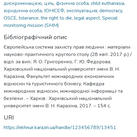
дискримінацією
,
ціль
,
фізична особа
,
child euthanasia
,
юридична особа
,
ЮНІСЕФ
,
эксплуатация
,
democracy
,
OSCE
,
tolerance
,
the right to die
,
legal aspect
,
Special
monitoring mission (SMM)
Бібліографічний опис
Європейська система захисту прав людини : матеріали
науково-практичного круглого столу (28 квіт. 2017 р.) /
відп. за вип.: Я. О. Григоренко, Г. Ю. Федорова;
Харківський національний університет імені В. Н.
Каразіна, Факультет міжнародних економічних
відносин та туристичного бізнесу, Кафедра
міжнародних відносин, міжнародної інформації та
безпеки . – Харків : Харківський національний
університет імені В. Н. Каразіна, 2017. – 154 с.
URI
https://ekhnuir.karazin.ua/handle/123456789/13451