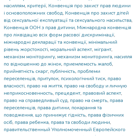
насиллям
,
критерії
,
Конвенція про захист прав людини
і основоположних свобод
,
Конвенція про захист дітей
від сексуальної експлуатації та сексуального насильства
,
Конвенція ООН з прав дитини
,
Міжнародна конвенція
про ліквідацію всіх форм расової дискримінації
,
міжнародні декларації та конвенції
,
мінімальний
рівень жорстокості
,
моральний аспект
,
мігрант
,
механізм моніторингу
,
механизм мониторинга
,
насилля
по відношенню до жінок
,
приемлемость жалоб
,
прийнятність скарг
,
публічність
,
проблеми
переселенців
,
притулок
,
психологічний тиск
,
право
власності
,
право на життя
,
право на свободу и личную
неприкосновенность
,
прецедент
,
правовий аспект
,
право на справедливый суд
,
право на смерть
,
права
переселенців
,
права дитини
,
покарання та
поводження, що принижує гідність
,
права фізичних
осіб
,
права ребенка
,
права та свободи людини
,
правительственный Уполномоченный Европейского