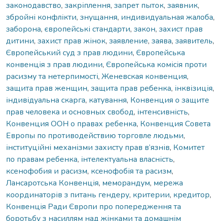
законодавство
,
закріплення
,
запрет пыток
,
заявник
,
збройні конфлікти
,
знущання
,
индивидуальная жалоба
,
заборона
,
європейські стандарти
,
закон
,
захист прав
дитини
,
захист прав жінок
,
заявление
,
заява
,
заявитель
,
Європейський суд з прав людини
,
Європейська
конвенція з прав людини
,
Європейська комісія проти
расизму та нетерпимості
,
Женевская конвенция
,
защита прав женщин
,
защита прав ребенка
,
інквізиція
,
індивідуальна скарга
,
катування
,
Конвенция о защите
прав человека и основных свобод
,
інтенсивність
,
Конвенция ООН о правах ребенка
,
Конвенция Совета
Европы по противодействию торговле людьми
,
інституційні механізми захисту прав в’язнів
,
Комитет
по правам ребенка
,
інтелектуальна власність
,
ксенофобия и расизм
,
ксенофобія та расизм
,
Лансаротська Конвенція
,
меморандум
,
мережа
координаторів з питань гендеру
,
критерии
,
кредитор
,
Конвенція Ради Європи про попередження та
боротьбу з насиллям над жінками та домашнім