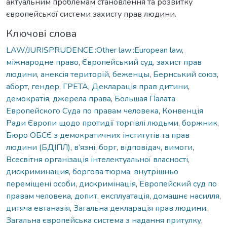
актуальним проблемам становлення та розвитку
європейської системи захисту прав людини.
Ключові слова
LAW/JURISPRUDENCE::Other law::European law
,
міжнародне право
,
Європейський суд
,
захист прав
людини
,
анексія територій
,
беженцы
,
Бернський союз
,
аборт
,
гендер
,
ГРЕТА
,
Декларація прав дитини
,
демократія
,
джерела права
,
Большая Палата
Европейского Суда по правам человека
,
Конвенція
Ради Європи щодо протидії торгівлі людьми
,
боржник
,
Бюро ОБСЄ з демократичних інститутів та прав
людини (БДІПЛ)
,
в’язні
,
борг
,
відповідач
,
вимоги
,
Всесвітня організація інтелектуальної власності
,
дискриминация
,
боргова тюрма
,
внутрішньо
переміщені особи
,
дискримінація
,
Европейский суд по
правам человека
,
допит
,
експлуатація
,
домашнє насилля
,
дитяча евтаназія
,
Загальна декларація прав людини
,
Загальна європейська система з надання притулку
,