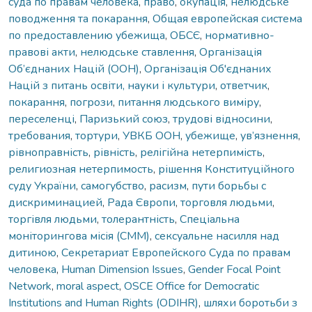
суда по правам человека
,
право
,
окупація
,
нелюдське
поводження та покарання
,
Общая европейская система
по предоставлению убежища
,
ОБСЄ
,
нормативно-
правові акти
,
нелюдське ставлення
,
Організація
Об’єднаних Націй (ООН)
,
Організація Об'єднаних
Націй з питань освіти, науки і культури
,
ответчик
,
покарання
,
погрози
,
питання людського виміру
,
переселенці
,
Паризький союз
,
трудові відносини
,
требования
,
тортури
,
УВКБ ООН
,
убежище
,
ув’язнення
,
рівноправність
,
рівність
,
релігійна нетерпимість
,
религиозная нетерпимость
,
рішення Конституційного
суду України
,
самогубство
,
расизм
,
пути борьбы с
дискриминацией
,
Рада Європи
,
торговля людьми
,
торгівля людьми
,
толерантність
,
Спеціальна
моніторингова місія (СММ)
,
сексуальне насилля над
дитиною
,
Секретариат Европейского Суда по правам
человека
,
Human Dimension Issues
,
Gender Focal Point
Network
,
moral aspect
,
OSCE Office for Democratic
Institutions and Human Rights (ODIHR)
,
шляхи боротьби з