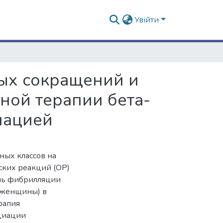
Увійти
ых сокращений и
ной терапии бета-
нацией
ных классов на
еских реакций (ОР)
ль фибрилляции
 женщины) в
ерапия
циации