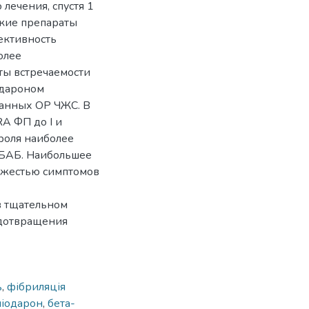
лечения, спустя 1
ские препараты
ективность
олее
ты встречаемости
одароном
анных ОР ЧЖС. В
A ФП до I и
роля наиболее
 БАБ. Наибольшее
тяжестью симптомов
в тщательном
едотвращения
ь
,
фібриляція
міодарон
,
бета-