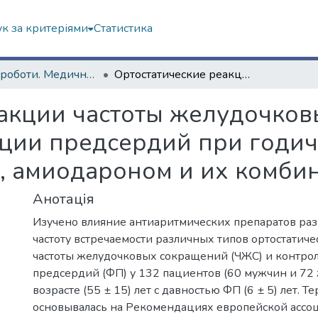
к за критеріями
Статистика
Наукові роботи. Медичний факультет
Ортостатические реакции частоты желудочковых сокращений и контроль фибрилляции предсердий при годичной терапии бета-адреноблокаторами, амиодароном и их комбинацией
еакции частоты желудочков
ции предсердий при годич
, амиодароном и их комби
Анотація
Изучено влияние антиаритмических препаратов раз
частоту встречаемости различных типов ортостатич
частоты желудочковых сокращений (ЧЖС) и контро
предсердий (ФП) у 132 пациентов (60 мужчин и 72
возрасте (55 ± 15) лет с давностью ФП (6 ± 5) лет. Т
основывалась на Рекомендациях европейской ассо