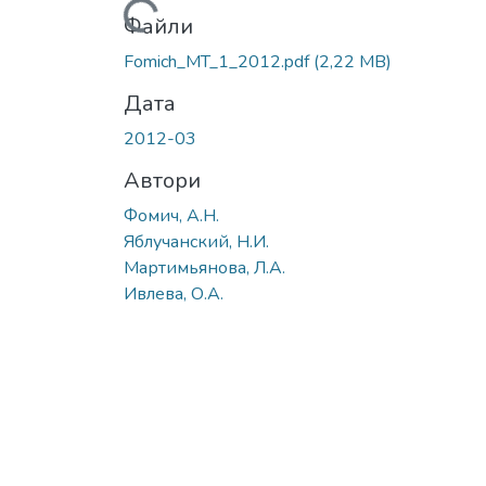
Вантажиться...
Файли
Fomich_MT_1_2012.pdf
(2,22 MB)
Дата
2012-03
Автори
Фомич, А.Н.
Яблучанский, Н.И.
Мартимьянова, Л.А.
Ивлева, О.А.