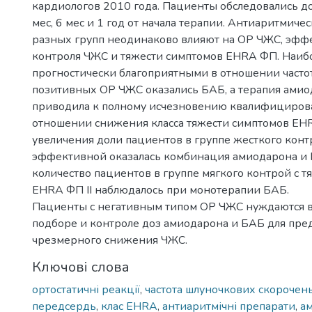
кардиологов 2010 года. Пациенты обследовались до 
мес, 6 мес и 1 год от начала терапии. Антиаритмиче
разных групп неодинаково влияют на ОР ЧЖС, эфф
контроля ЧЖС и тяжести симптомов EHRA ФП. Наиб
прогностически благоприятными в отношении часто
позитивных ОР ЧЖС оказались БАБ, а терапия ами
приводила к полному исчезновению квалифициров
отношении снижения класса тяжести симптомов EHR
увеличения доли пациентов в группе жесткого конт
эффективной оказалась комбинация амиодарона и
количество пациентов в группе мягкого контрой с 
EHRA ФП II наблюдалось при монотерапии БАБ.
Пациенты с негативным типом ОР ЧЖС нуждаются 
подборе и контроле доз амиодарона и БАБ для пр
чрезмерного снижения ЧЖС.
Ключові слова
ортостатичні реакції
,
частота шлуночкових скорочен
передсердь
,
клас EHRA
,
антиаритмічні препарати
,
а