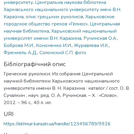
університету
,
Центральна наукова бібліотека
Харківського національного університету імені В.Н.
Каразіна
,
опис грецьких рукописів
,
Харьковское
городское общество греков «Гелиос»
,
Центральная
научная библиотека
,
Харьковский национальный
университет имени В.Н. Каразина
,
Ручинская О.А.
,
Боброва М.И.
,
Кононенко И.И.
,
Журавлева И.К.
,
Френкель А.Д.
,
Солонский С.П. фото
Бібліографічний опис
Греческие рукописи: Из собрания Центральной
научной библиотеки Харьковского национального
университета имени В. Н. Каразина : каталог / сост. О. В.
Сучалкин ; науч. ред. О. А. Ручинская. – Х. : «Слово»,
2012. – 96 с., 40 л. ил.
URI
https://ekhnuir.karazin.ua/handle/123456789/9926