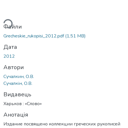
житься...
Файли
Grecheskie_rukopisi_2012.pdf
(1,51 MB)
Дата
2012
Автори
Сучалкин, О.В.
Сучалкін, О.В.
Видавець
Харьков : «Слово»
Анотація
Издание посвящено коллекции греческих рукописей