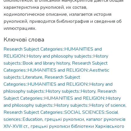
библиотекой. В описании манускриптов дается общая
характеристика рукописей, их состав,
кодикологическое описание, излагается история
рукописей, приводится библиография и сведения об
иллюстрациях.
Ключові слова
Research Subject Categories::HUMANITIES and
RELIGION::History and philosophy subjects::History
subjects::Book and library history
,
Research Subject
Categories::HUMANITIES and RELIGION::Aesthetic
subjects::Literature
,
Research Subject
Categories::HUMANITIES and RELIGION::History and
philosophy subjects::History subjects::History
,
Research
Subject Categories::HUMANITIES and RELIGION::History
and philosophy subjects::History subjects::History of science
,
Research Subject Categories::SOCIAL SCIENCES::Social
sciences::Education
,
грецькі рукописи
,
каталог рукописів
XIV-XVIII ст.
,
грецькі рукописи бібліотеки Харківського