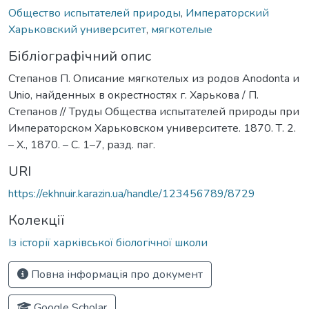
Общество испытателей природы
,
Императорский
Харьковский университет
,
мягкотелые
Бібліографічний опис
Степанов П. Описание мягкотелых из родов Anodonta и
Unio, найденных в окрестностях г. Харькова / П.
Степанов // Труды Общества испытателей природы при
Императорском Харьковском университете. 1870. Т. 2.
– Х., 1870. – С. 1–7, разд. паг.
URI
https://ekhnuir.karazin.ua/handle/123456789/8729
Колекції
Із історії харківської біологічної школи
Повна інформація про документ
Google Scholar