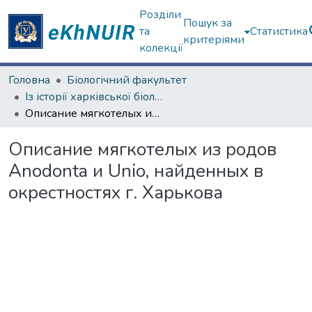
Розділи
Пошук за
та
Статистика
критеріями
колекції
Головна
Біологічний факультет
Із історії харківської біологічної школи
Описание мягкотелых из родов Anodonta и Unio, найденных в окрестностях г. Харькова
Описание мягкотелых из родов
Anodonta и Unio, найденных в
окрестностях г. Харькова