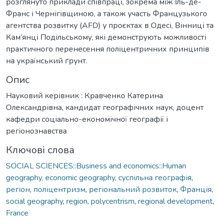
розглянуто приклади співпраці, зокрема між Іль-де-
Франс і Чернігівщиною, а також участь Французького
агентства розвитку (AFD) у проєктах в Одесі, Вінниці та
Кам’янці Подільському, які демонструють можливості
практичного перенесення поліцентричних принципів
на український ґрунт.
Опис
Науковий керівник : Кравченко Катерина
Олександрівна, кандидат географічних наук, доцент
кафедри соціально-економічної географії і
регіонознавства
Ключові слова
SOCIAL SCIENCES::Business and economics::Human
geography, economic geography
,
суспільна географія
,
регіон
,
поліцентризм
,
регіональний розвиток
,
Франція
,
social geography
,
region
,
polycentrism
,
regional development
,
France