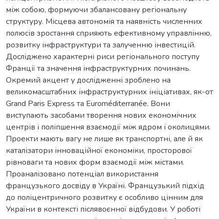
між собою, формуючи збалансовану регіональну
структуру. Місцева автономія та наявність численних
полюсів зростання сприяють ефективному управлінню,
розвитку інфраструктури та залученню інвестицій.
Досліджено характерні риси регіонального поступу
Франції та значення інфраструктурних починань.
Окремий акцент у дослідженні зроблено на
великомасштабних інфраструктурних ініціативах, як-от
Grand Paris Express та Euroméditerranée. Вони
виступають засобами творення нових економічних
центрів і поліпшення взаємодії між ядром і околицями.
Проекти мають вагу не лише як транспортні, але й як
каталізатори інноваційної економіки, просторової
рівноваги та нових форм взаємодії між містами.
Проаналізовано потенціал використання
французького досвіду в Україні. Французький підхід
до поліцентричного розвитку є особливо цінним для
України в контексті післявоєнної відбудови. У роботі