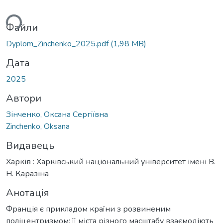
ься...
Файли
Dyplom_Zinchenko_2025.pdf
(1,98 MB)
Дата
2025
Автори
Зінченко, Оксана Сергіївна
Zinchenko, Oksana
Видавець
Харків : Харківський національний університет імені В.
Н. Каразіна
Анотація
Франція є прикладом країни з розвиненим
поліцентризмом: її міста різного масштабу взаємодіють