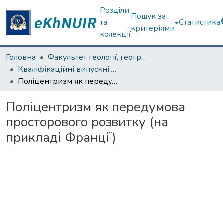
Розділи
Пошук за
та
Статистика
критеріями
колекції
Головна
Факультет геології, географіії, рекреації і туризму
Кваліфікаційні випускні роботи бакалаврів. Факультет геології, географіії, рекреації і туризму
Поліцентризм як передумова просторового розвитку (на прикладі Франції)
Поліцентризм як передумова
просторового розвитку (на
прикладі Франції)