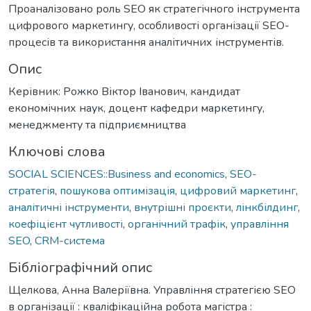
Проаналізовано роль SEO як стратегічного інструмента
цифрового маркетингу, особливості організації SEO-
процесів та використання аналітичних інструментів.
Опис
Керівник: Рожко Віктор Іванович, кандидат
економічних наук, доцент кафедри маркетингу,
менеджменту та підприємництва
Ключові слова
SOCIAL SCIENCES::Business and economics
,
SEO-
стратегія
,
пошукова оптимізація
,
цифровий маркетинг
,
аналітичні інструменти
,
внутрішні проєкти
,
лінкбілдинг
,
коефіцієнт чутливості
,
органічний трафік
,
управління
SEO
,
CRM-система
Бібліографічний опис
Щелкова, Анна Валеріївна. Управління стратегією SEO
в організації : кваліфікаційна робота магістра :