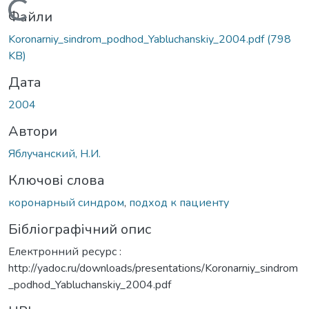
Вантажиться...
Файли
Koronarniy_sindrom_podhod_Yabluchanskiy_2004.pdf
(798
KB)
Дата
2004
Автори
Яблучанский, Н.И.
Ключові слова
коронарный синдром
,
подход к пациенту
Бібліографічний опис
Електронний ресурс :
http://yadoc.ru/downloads/presentations/Koronarniy_sindrom
_podhod_Yabluchanskiy_2004.pdf