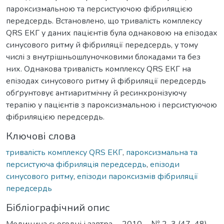
пароксизмальною та персистуючою фібриляцією
передсердь. Встановлено, що тривалість комплексу
QRS ЕКГ у даних пацієнтів була однаковою на епізодах
синусового ритму й фібриляції передсердь, у тому
числі з внутрішньошлуночковими блокадами та без
них. Однакова тривалість комплексу QRS ЕКГ на
епізодах синусового ритму й фібриляції передсердь
обґрунтовує антиаритмічну й ресинхронізуючу
терапію у пацієнтів з пароксизмальною і персистуючою
фібриляцією передсердь.
Ключові слова
тривалість комплексу QRS ЕКГ
,
пароксизмальна та
персистуюча фібриляція передсердь
,
епізоди
синусового ритму
,
епізоди пароксизмів фібриляції
передсердь
Бібліографічний опис
Медицина сьогодні і завтра. – 2010. – № 2–3 (47–48). –