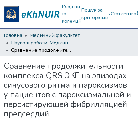
Розділи
Пошук за
та
Статистика
критеріями
колекції
Головна
Медичний факультет
Наукові роботи. Медичний факультет
Сравнение продолжительности комплекса QRS ЭКГ на эпизодах синусового ритма и пароксизмов у пациентов с пароксизмальной и персистирующей фибрилляцией предсердий
Сравнение продолжительности
комплекса QRS ЭКГ на эпизодах
синусового ритма и пароксизмов
у пациентов с пароксизмальной и
персистирующей фибрилляцией
предсердий