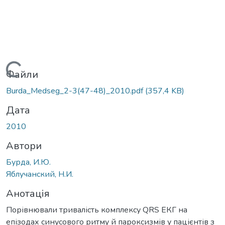
Вантажиться...
Файли
Burda_Medseg_2-3(47-48)_2010.pdf
(357,4 KB)
Дата
2010
Автори
Бурда, И.Ю.
Яблучанский, Н.И.
Анотація
Порівнювали тривалість комплексу QRS ЕКГ на
епізодах синусового ритму й пароксизмів у пацієнтів з