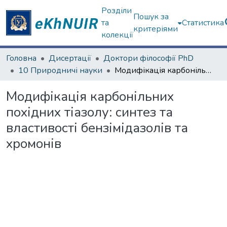
Розділи
Пошук за
та
Статистика
критеріями
колекції
Головна
Дисертації
Доктори філософії PhD
10 Природничі науки
Модифікація карбонільних похідних тіазолу: синтез та властивості бензімідазолів та хромонів
Модифікація карбонільних
похідних тіазолу: синтез та
властивості бензімідазолів та
хромонів