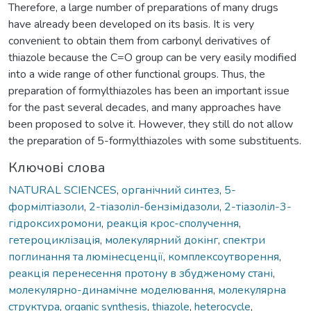
Therefore, a large number of preparations of many drugs
have already been developed on its basis. It is very
convenient to obtain them from carbonyl derivatives of
thiazole because the C=O group can be very easily modified
into a wide range of other functional groups. Thus, the
preparation of formylthiazoles has been an important issue
for the past several decades, and many approaches have
been proposed to solve it. However, they still do not allow
the preparation of 5-formylthiazoles with some substituents.
Ключові слова
NATURAL SCIENCES
,
органічний синтез
,
5-
формілтіазоли
,
2-тіазоліл-бензімідазоли
,
2-тіазоліл-3-
гідроксихромони
,
реакція крос-сполучення
,
гетероциклізація
,
молекулярний докінг
,
спектри
поглинання та люмінесценції
,
комплексоутворення
,
реакція перенесення протону в збудженому стані
,
молекулярно-динамічне моделювання
,
молекулярна
структура
,
organic synthesis
,
thiazole
,
heterocycle
,