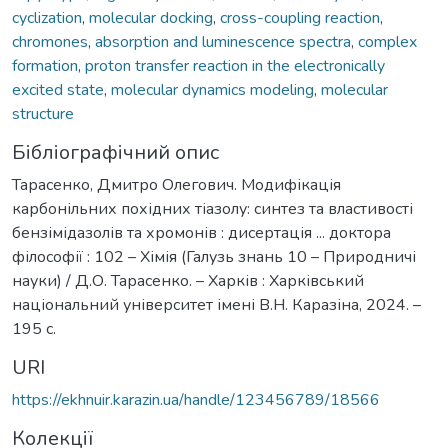
cyclization
,
molecular docking
,
cross-coupling reaction
,
chromones
,
absorption and luminescence spectra
,
complex
formation
,
proton transfer reaction in the electronically
excited state
,
molecular dynamics modeling
,
molecular
structure
Бібліографічний опис
Тарасенко, Дмитро Олегович. Модифікація
карбонільних похідних тіазолу: синтез та властивості
бензімідазолів та хромонів : дисертація ... доктора
філософії : 102 – Хімія (Галузь знань 10 – Природничі
науки) / Д.О. Тарасенко. – Харків : Харківський
національний університет імені В.Н. Каразіна, 2024. –
195 с.
URI
https://ekhnuir.karazin.ua/handle/123456789/18566
Колекції