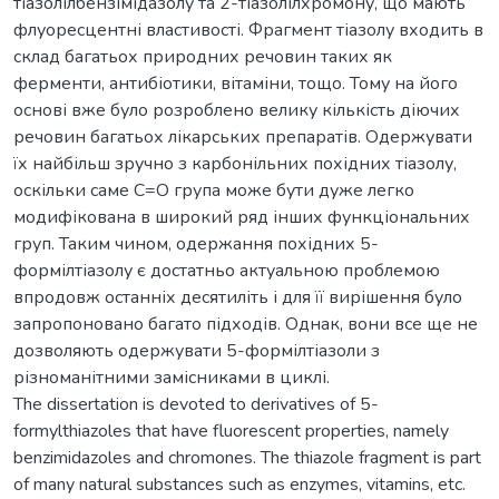
тіазолілбензімідазолу та 2-тіазолілхромону, що мають
флуоресцентні властивості. Фрагмент тіазолу входить в
склад багатьох природних речовин таких як
ферменти, антибіотики, вітаміни, тощо. Тому на його
основі вже було розроблено велику кількість діючих
речовин багатьох лікарських препаратів. Одержувати
їх найбільш зручно з карбонільних похідних тіазолу,
оскільки саме С=О група може бути дуже легко
модифікована в широкий ряд інших функціональних
груп. Таким чином, одержання похідних 5-
формілтіазолу є достатньо актуальною проблемою
впродовж останніх десятиліть і для її вирішення було
запропоновано багато підходів. Однак, вони все ще не
дозволяють одержувати 5-формілтіазоли з
різноманітними замісниками в циклі.
The dissertation is devoted to derivatives of 5-
formylthiazoles that have fluorescent properties, namely
benzimidazoles and chromones. The thiazole fragment is part
of many natural substances such as enzymes, vitamins, etc.