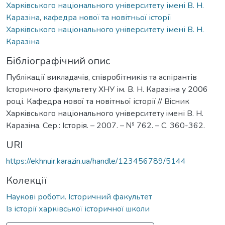
Харкiвського нацiонального унiверситету імені В. Н.
Каразіна
,
кафедра нової та новітньої історії
Харкiвського нацiонального унiверситету імені В. Н.
Каразіна
Бібліографічний опис
Публікації викладачів, співробітників та аспірантів
Історичного факультету ХНУ ім. В. Н. Каразіна у 2006
році. Кафедра нової та новітньої історії // Вiсник
Харкiвського нацiонального унiверситету iмені В. Н.
Каразiна. Сер.: Історія. – 2007. – № 762. – С. 360-362.
URI
https://ekhnuir.karazin.ua/handle/123456789/5144
Колекції
Наукові роботи. Історичний факультет
Із історії харківської історичної школи