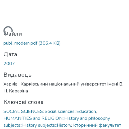
ажиться...
Файли
publ_modern.pdf
(306,4 KB)
Дата
2007
Видавець
Харкiв : Харкiвський нацiональний унiверситет iмені В.
Н. Каразiна
Ключові слова
SOCIAL SCIENCES::Social sciences::Education
,
HUMANITIES and RELIGION::History and philosophy
subjects::History subjects::History
,
Історичний факультет