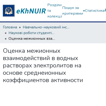
Розділи
Пошук за
та
Статистика
критеріями
колекції
Головна
Навчально-науковий інститут Хімії
Наукові роботи студентів та аспірантів. Навчально-науковий інститут Хімії
Оценка межионных взаимодействий в водных растворах электролитов на основе среднеионных коэффициентов активности
Оценка межионных
взаимодействий в водных
растворах электролитов на
основе среднеионных
коэффициентов активности