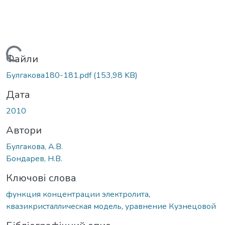
Вантажиться...
Файли
Булгакова180-181.pdf
(153,98 KB)
Дата
2010
Автори
Булгакова, А.В.
Бондарев, Н.В.
Ключові слова
функция концентрации электролита
,
квазикристаллическая модель
,
уравнение Кузнецовой