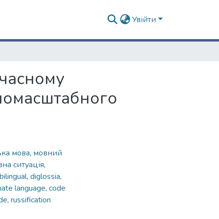
Увійти
учасному
вномасштабного
ька мова
,
мовний
вна ситуація
,
bilingual
,
diglossia
,
ate language
,
code
ide
,
russification