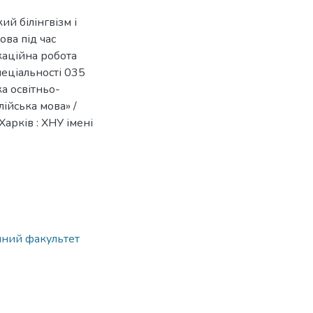
й білінгвізм і
ова під час
каційна робота
пеціальності 035
ка освітньо-
ійська мова» /
арків : ХНУ імені
ічний факультет