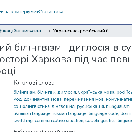
к за критеріями
Статистика
Кваліфікаційні випускні роботи бакалаврів. Філологічний факультет
Українсько-російський білінгвізм і диглосія в сучасному комунікативному просторі Харкова під час повномасштабного вторгнення у 2022 році
й білінгвізм і диглосія в с
осторі Харкова під час по
році
Ключові слова
білінгвізм
,
білінгви
,
диглосія
,
українська мова
,
російс
код
,
домінантна мова
,
перемикання мов
,
комунікати
соціолінгвістика
,
лінгвоцид
,
русифікація
,
bilingualism
,
ukrainian language
,
russian language
,
language code
,
domin
switching
,
communicative situation
,
sociolinguistics
,
linguic
Бібліографічний опис