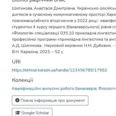
Шитикова, Анастасія Дмитрівна. Українсько-російськи
диглосія в сучасному комунікативному просторі Харк
повномасштабного вторгнення у 2022 році : кваліфі
студентки 4 курсу першого (бакалаврського) рівня с
«Філологія» спеціалізації 035.10 прикладна лінгвісти
професійної програми «прикладна лінгвістика та англ
А.Д. Шитикова ; Науковий керівник Н.М. Дубовик. - Х
В.Н. Каразіна, 2023. – 52 с.
URI
https://ekhnuir.karazin.ua/handle/123456789/17982
Колекції
Кваліфікаційні випускні роботи бакалаврів. Філолог
Повна інформація про документ
Google Scholar