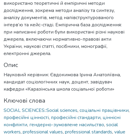
використано теоретичні й емпіричні методи
дослідження, зокрема методи аналізу та синтезу,
аналізу документів, метод напівструктурованого
інтерв’ю та кейс-стаді. Емпірична база дослідження:
при написанні роботи були використані різні наукові
джерела, включаючи нормативно-правові акти
України, наукові статті, посібники, монографії,
електронні джерела.
Опис
Науковий керівник: Євдокимова Ірина Анатоліївна,
кандидат соціологічних наук, доцент, завідувач
кафедри «Каразінська школа соціальної роботи»
Ключові слова
SOCIAL SCIENCES::Social sciences
,
соціальні працівники
,
професійні цінності
,
професійні стандарти
,
ціннісні
конфлікти
,
гендерно-зумовлене насильство
,
social
workers
,
professional values
,
professional standards
,
value