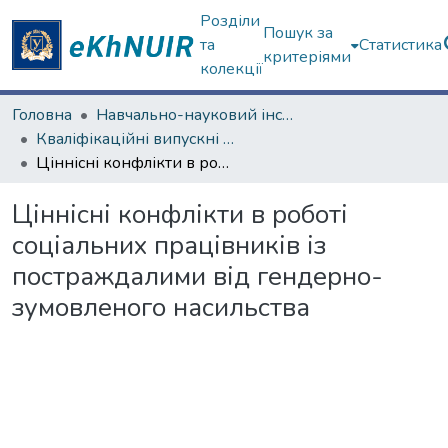
Розділи
Пошук за
та
Статистика
критеріями
колекції
Головна
Навчально-науковий інститут соціології та медіакомунікацій
Кваліфікаційні випускні роботи магістрів. Навчально-науковий інститут соціології та медіакомунікацій
Ціннісні конфлікти в роботі соціальних працівників із постраждалими від гендерно-зумовленого насильства
Ціннісні конфлікти в роботі
соціальних працівників із
постраждалими від гендерно-
зумовленого насильства