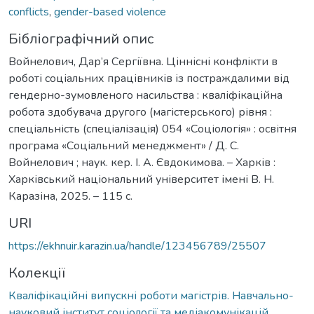
conflicts
,
gender-based violence
Бібліографічний опис
Войнелович, Дар’я Сергіївна. Ціннісні конфлікти в
роботі соціальних працівників із постраждалими від
гендерно-зумовленого насильства : кваліфікаційна
робота здобувача другого (магістерського) рівня :
спеціальність (спеціалізація) 054 «Соціологія» : освітня
програма «Соціальний менеджмент» / Д. С.
Войнелович ; наук. кер. І. А. Євдокимова. – Харків :
Харківський національний університет імені В. Н.
Каразіна, 2025. – 115 с.
URI
https://ekhnuir.karazin.ua/handle/123456789/25507
Колекції
Кваліфікаційні випускні роботи магістрів. Навчально-
науковий інститут соціології та медіакомунікацій