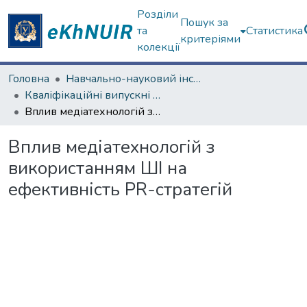
Розділи
Пошук за
та
Статистика
критеріями
колекції
Головна
Навчально-науковий інститут соціології та медіакомунікацій
Кваліфікаційні випускні роботи бакалаврів. Навчально-науковий інститут соціології та медіакомунікацій
Вплив медіатехнологій з використанням ШІ на ефективність PR-стратегій
Вплив медіатехнологій з
використанням ШІ на
ефективність PR-стратегій