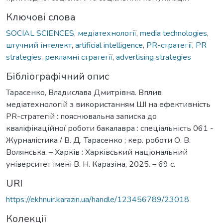
Ключові слова
SOCIAL SCIENCES
,
медіатехнології
,
media technologies
,
штучний інтелект
,
artificial intelligence
,
PR-стратегії
,
PR
strategies
,
рекламні стратегії
,
advertising strategies
Бібліографічний опис
Тарасенко, Владислава Дмитрівна. Вплив
медіатехнологій з використанням ШІ на ефективність
PR-стратегій : пояснювальна записка до
кваліфікаційної роботи бакалавра : спеціальність 061 -
Журналістика / В. Д. Тарасенко ; кер. роботи О. В.
Волянська. – Харків : Харківський національний
університет імені В. Н. Каразіна, 2025. – 69 с.
URI
https://ekhnuir.karazin.ua/handle/123456789/23018
Колекції