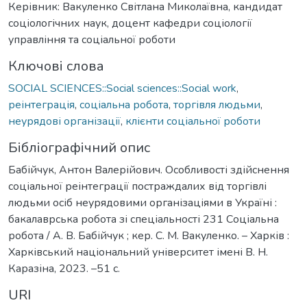
Керівник: Вакуленко Світлана Миколаївна, кандидат
соціологічних наук, доцент кафедри соціології
управління та соціальної роботи
Ключові слова
SOCIAL SCIENCES::Social sciences::Social work
,
реінтеграція
,
соціальна робота
,
торгівля людьми
,
неурядові організації
,
клієнти соціальної роботи
Бібліографічний опис
Бабійчук, Антон Валерійович. Особливості здійснення
соціальної реінтеграції постраждалих від торгівлі
людьми осіб неурядовими організаціями в Україні :
бакалаврська робота зі спеціальності 231 Соціальна
робота / А. В. Бабійчук ; кер. С. М. Вакуленко. – Харків :
Харківський національний університет імені В. Н.
Каразіна, 2023. –51 с.
URI