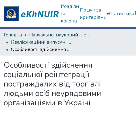
Розділи
Пошук за
та
Статистика
критеріями
колекції
Головна
Навчально-науковий інститут соціології та медіакомунікацій
Кваліфікаційні випускні роботи бакалаврів. Навчально-науковий інститут соціології та медіакомунікацій
Особливості здійснення соціальної реінтеграції постраждалих від торгівлі людьми осіб неурядовими організаціями в Україні
Особливості здійснення
соціальної реінтеграції
постраждалих від торгівлі
людьми осіб неурядовими
організаціями в Україні