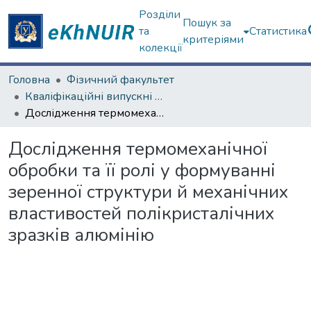
Розділи
Пошук за
та
Статистика
критеріями
колекції
Головна
Фізичний факультет
Кваліфікаційні випускні роботи магістрів. Фізичний факультет
Дослідження термомеханічної обробки та її ролі у формуванні зеренної структури й механічних властивостей полікристалічних зразків алюмінію
Дослідження термомеханічної
обробки та її ролі у формуванні
зеренної структури й механічних
властивостей полікристалічних
зразків алюмінію