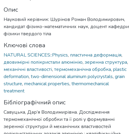
Опис
Науковий керівник: Шурінов Роман Володимирович,
кандидат фізико-математичних наук, доцент кафедри
фізики твердого тіла
Ключові слова
NATURAL SCIENCES::Physics
,
пластична деформація
,
двовимірні полікристали алюмінію
,
зеренна структура
,
механічні властивості
,
термомеханічна обробка
,
plastic
deformation
,
two-dimensional aluminum polycrystals
,
grain
structure
,
mechanical properties
,
thermomechanical
treatment
Бібліографічний опис
Савуцька, Дар’я Володимирівна. Дослідження
термомеханічної обробки та її ролі у формуванні
зеренної структури й механічних властивостей
полікристалічних зразків алюмінію : кваліфікаційна