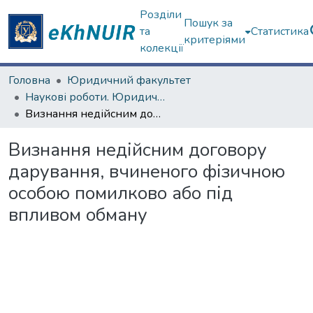
Розділи
Пошук за
та
Статистика
критеріями
колекції
Головна
Юридичний факультет
Наукові роботи. Юридичний факультет
Визнання недійсним договору дарування, вчиненого фізичною особою помилково або під впливом обману
Визнання недійсним договору
дарування, вчиненого фізичною
особою помилково або під
впливом обману