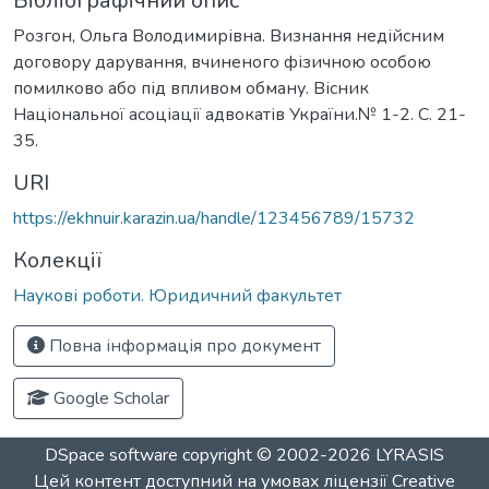
Бібліографічний опис
Розгон, Ольга Володимирівна. Визнання недійсним
договору дарування, вчиненого фізичною особою
помилково або під впливом обману. Вісник
Національної асоціації адвокатів України.№ 1-2. С. 21-
35.
URI
https://ekhnuir.karazin.ua/handle/123456789/15732
Колекції
Наукові роботи. Юридичний факультет
Повна інформація про документ
Google Scholar
DSpace software
copyright © 2002-2026
LYRASIS
Цей контент доступний на умовах ліцензії
Creative