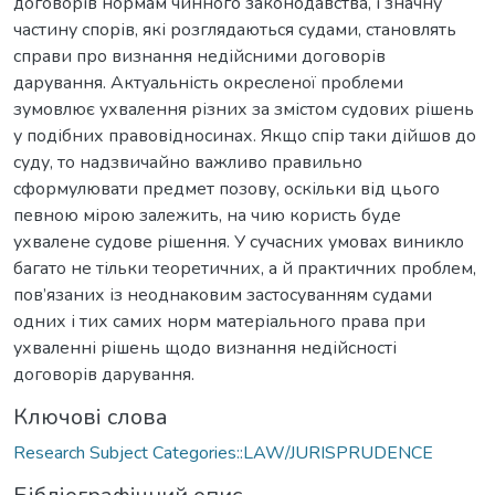
договорів нормам чинного законодавства, і значну
частину спорів, які розглядаються судами, становлять
справи про визнання недійсними договорів
дарування. Актуальність окресленої проблеми
зумовлює ухвалення різних за змістом судових рішень
у подібних правовідносинах. Якщо спір таки дійшов до
суду, то надзвичайно важливо правильно
сформулювати предмет позову, оскільки від цього
певною мірою залежить, на чию користь буде
ухвалене судове рішення. У сучасних умовах виникло
багато не тільки теоретичних, а й практичних проблем,
пов’язаних із неоднаковим застосуванням судами
одних і тих самих норм матеріального права при
ухваленні рішень щодо визнання недійсності
договорів дарування.
Ключові слова
Research Subject Categories::LAW/JURISPRUDENCE