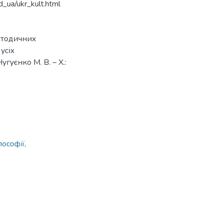
d_ua/ukr_kult.html
методичних
усіх
угуєнко М. В. – X.:
ософії,