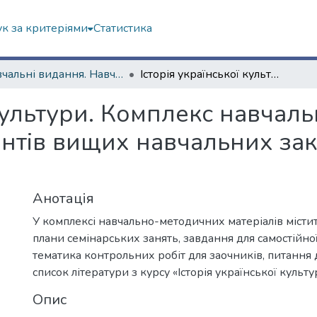
к за критеріями
Статистика
Навчальні видання. Навчально-науковий інститут філософії, культурології, політології
Історія української культури. Комплекс навчально-методичних матеріалів для студентів вищих навчальних закладів усіх спеціальностей
 культури. Комплекс навча
ентів вищих навчальних зак
Анотація
У комплексі навчально-методичних матеріалів місти
плани семінарських занять, завдання для самостійної
тематика контрольних робіт для заочників, питання 
список літератури з курсу «Історія української культу
Опис