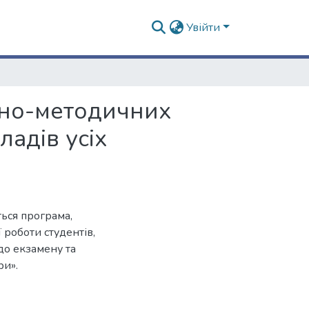
Увійти
льно-методичних
ладів усіх
ться програма,
 роботи студентів,
до екзамену та
ри».