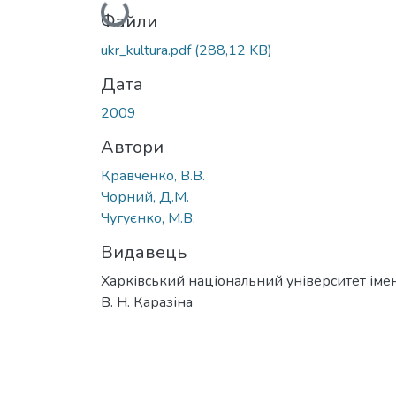
Вантажиться...
Файли
ukr_kultura.pdf
(288,12 KB)
Дата
2009
Автори
Кравченко, В.В.
Чорний, Д.М.
Чугуєнко, М.В.
Видавець
Харківський національний університет імен
В. Н. Каразіна