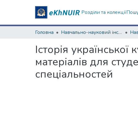
Розділи та колекції
Пошу
Головна
Навчально-науковий інститут філософії, культурології, політології
Історія української
матеріалів для студ
спеціальностей