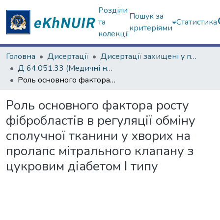
Розділи
Пошук за
та
Статистика
критеріями
колекції
Головна
Дисертації
Дисертації захищені у постійних радах
Д 64.051.33 (Медичні науки)
Роль основного фактора росту фібробластів в регуляції обміну сполучної тканини у хворих на пролапс мітрального клапану з цукровим діабетом I типу
Роль основного фактора росту
фібробластів в регуляції обміну
сполучної тканини у хворих на
пролапс мітрального клапану з
цукровим діабетом I типу