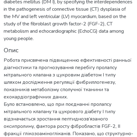
diabetes mellitus (DM I), by specifying the interdependences
in the pathogenesis of connective tissue (CT) dysplasia of
the MV and left ventricular (LV) myocardium, based on the
study of the fibroblast growth factor-2 (FGF-2), CT
metabolism and echocardiographic (EchoCG) data among
young people.
Опис
Робота присвячена підвищенню ефективності ранньої
діагностики та прогнозування перебігу пролапсу
мітрального клапана з цукровим діабетом I типу
шляхом дослідження регуляції фибриллогенезу,
показників метаболізму сполучної тканини та
ехокардіографічних даних.
Було встановлено, що при поєднанні пролапсу
мітрального клапану та цукрового діабету І типу
відзначається зростання пептиднозв’язаного
оксипролину, фактора росту фібробластів FGF-2, II
фракції глікозоаміногліканів. Показано, що структурно-