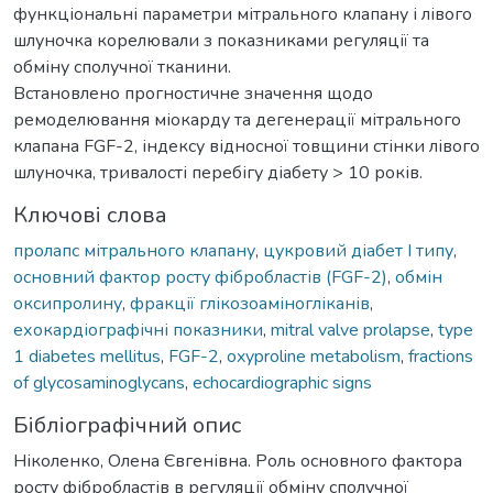
функціональні параметри мітрального клапану і лівого
шлуночка корелювали з показниками регуляції та
обміну сполучної тканини.
Встановлено прогностичне значення щодо
ремоделювання міокарду та дегенерації мітрального
клапана FGF-2, індексу відносної товщини стінки лівого
шлуночка, тривалості перебігу діабету > 10 років.
Ключові слова
пролапс мітрального клапану
,
цукровий діабет І типу
,
основний фактор росту фібробластів (FGF-2)
,
обмін
оксипролину
,
фракції глікозоаміногліканів
,
ехокардіографічні показники
,
mitral valve prolapse
,
type
1 diabetes mellitus
,
FGF-2
,
oxyproline metabolism
,
fractions
of glycosaminoglycans
,
echocardiographic signs
Бібліографічний опис
Ніколенко, Олена Євгенівна. Роль основного фактора
росту фібробластів в регуляції обміну сполучної