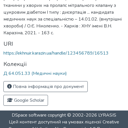
тканини у хворих на пролапс мітрального клапану з
цукровим діабетом I типу : дисертація ... кандидата
медичних наук за спеціальністю – 14.01.02. (внутрішні
хвороби) / О.Є. Ніколенко. - Харків : ХНУ імені В.Н.
Каразіна, 2021. - 163 с.
URI
https://ekhnuir.karazin.ua/handle/123456789/16513
Колекції
Д 64.051.33 (Медичні науки)
Повна інформація про документ
Google Scholar
DSpace software
copyright © 2002-2026
LYRASIS
Цей контент доступний на умовах ліцензії
Creative