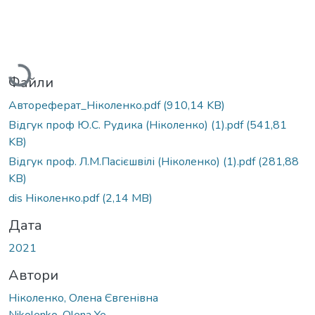
Вантажиться...
Файли
Автореферат_Ніколенко.pdf
(910,14 KB)
Відгук проф Ю.С. Рудика (Ніколенко) (1).pdf
(541,81
KB)
Відгук проф. Л.М.Пасієшвілі (Ніколенко) (1).pdf
(281,88
KB)
dis Ніколенко.pdf
(2,14 MB)
Дата
2021
Автори
Ніколенко, Олена Євгенівна
Nikolenko, Olena Ye.