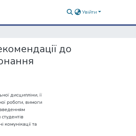
Увійти
екомендації до
конання
ної дисципліни, її
ної роботи, вимоги
наведенням
 студентів
і комунікації та