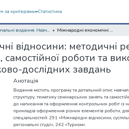
к за критеріями
Статистика
Навчальні видання. Навчально-науковий інститут "Каразінський інститут міжнародних відносин та туристичного бізнесу"
Міжнародні економічні відносини: методичні рекомендації до семінарських занять, самостійної роботи та виконання індивідуальних науково-дослідних завдань
ні відносини: методичні р
, самостійної роботи та ви
ково-дослідних завдань
Анотація
Видання містить програму та детальний опис навчаль
структуру, тематику семінарських занять та самостій
до написання та оформлення контрольних робіт із 
прикладів оформлення різних елементів роботи, для
спеціальностей: 291 «Міжнародні відносини, суспільн
регіональні студії», 242 «Туризм».