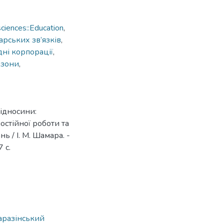
ciences::Education
,
дарських зв’язків
,
ні корпорації
,
 зони
,
ідносини:
остійної роботи та
 / І. М. Шамара. -
 с.
аразінський