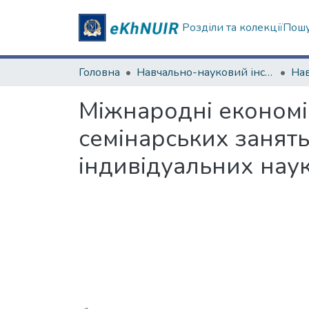
Розділи та колекції
Пошу
Головна
Навчально-науковий інститут "Каразінський інститут міжнародних відносин та туристичного бізнесу"
Міжнародні економіч
семінарських занять
індивідуальних нау