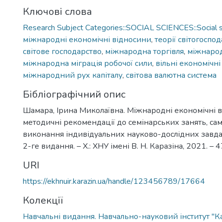
Ключові слова
Research Subject Categories::SOCIAL SCIENCES::Social s
міжнародні економічні відносини
,
теорії світогоспо
світове господарство
,
міжнародна торгівля
,
міжнарод
міжнародна міграція робочої сили
,
вільні економічні
міжнародний рух капіталу
,
світова валютна система
Бібліографічний опис
Шамара, Ірина Миколаївна. Міжнародні економічні в
методичні рекомендації до семінарських занять, сам
виконання індивідуальних науково-дослідних завдань
2-ге видання. – Х.: ХНУ імені В. Н. Каразіна, 2021. – 47
URI
https://ekhnuir.karazin.ua/handle/123456789/17664
Колекції
Навчальні видання. Навчально-науковий інститут "К