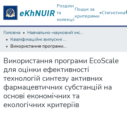
Розділи
Пошук за
та
Статистика
критеріями
колекції
Головна
Навчально-науковий інститут Хімії
Кваліфікаційні випускні роботи магістрів. Навчально-науковий інститут Хімії
Використання програми EcoScale для оцінки ефективності технологій синтезу активних фармацевтичних субстанцій на основі економічних та екологічних критеріїв
Використання програми EcoScale
для оцінки ефективності
технологій синтезу активних
фармацевтичних субстанцій на
основі економічних та
екологічних критеріїв