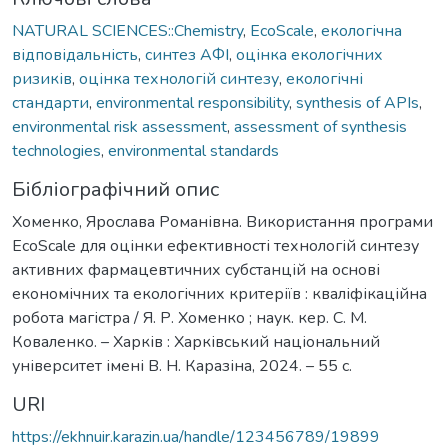
NATURAL SCIENCES::Chemistry
,
EcoScale
,
екологічна
відповідальність
,
синтез АФІ
,
оцінка екологічних
ризиків
,
оцінка технологій синтезу
,
екологічні
стандарти
,
environmental responsibility
,
synthesis of APIs
,
environmental risk assessment
,
assessment of synthesis
technologies
,
environmental standards
Бібліографічний опис
Хоменко, Ярослава Романівна. Використання програми
EcoScale для оцінки ефективності технологій синтезу
активних фармацевтичних субстанцій на основі
економічних та екологічних критеріїв : кваліфікаційна
робота магістра / Я. Р. Хоменко ; наук. кер. С. М.
Коваленко. – Харків : Харківський національний
університет імені В. Н. Каразіна, 2024. – 55 с.
URI
https://ekhnuir.karazin.ua/handle/123456789/19899