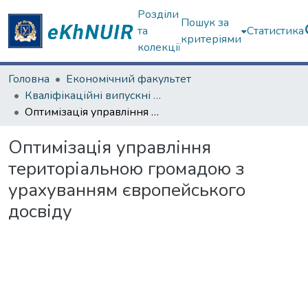
Розділи
Пошук за
та
Статистика
критеріями
колекції
Головна
Економічний факультет
Кваліфікаційні випускні роботи бакалаврів. Економічний факультет
Оптимізація управління територіальною громадою з урахуванням європейського досвіду
Оптимізація управління
територіальною громадою з
урахуванням європейського
досвіду