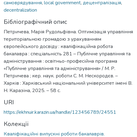
самоврядування
,
local government
,
децентралізація
,
decentralization
Бібліографічний опис
Петричева, Марія Рудольфівна. Оптимізація управління
територіальною громадою з урахуванням
європейського досвіду : кваліфікаційна робота
бакалавра : спеціальність 281 – Публічне управління та
адміністрування : освітньо-професійна програма
«Публічне управління та адміністрування» / М. Р.
Петричева ; кер. наук. роботи С. М. Нескородєв. –
Харків : Харківський національний університет імені В.
Н. Каразіна, 2025. – 58 с.
URI
https://ekhnuir.karazin.ua/handle/123456789/24551
Колекції
Кваліфікаційні випускні роботи бакалаврів.