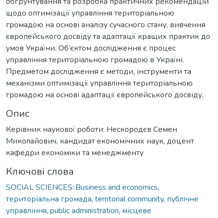
обґрунтування та розробка практичних рекомендацій
щодо оптимізації управління територіальною
громадою на основі аналізу сучасного стану, вивчення
європейського досвіду та адаптації кращих практик до
умов України. Об’єктом дослідження є процес
управління територіальною громадою в Україні.
Предметом дослідження є методи, інструменти та
механізми оптимізації управління територіальною
громадою на основі адаптації європейського досвіду.
Опис
Керівник наукової роботи: Нескородєв Семен
Миколайович, кандидат економічних наук, доцент
кафедри економіки та менеджменту
Ключові слова
SOCIAL SCIENCES::Business and economics
,
територіальна громада
,
territorial community
,
публічне
управління
,
public administration
,
місцеве