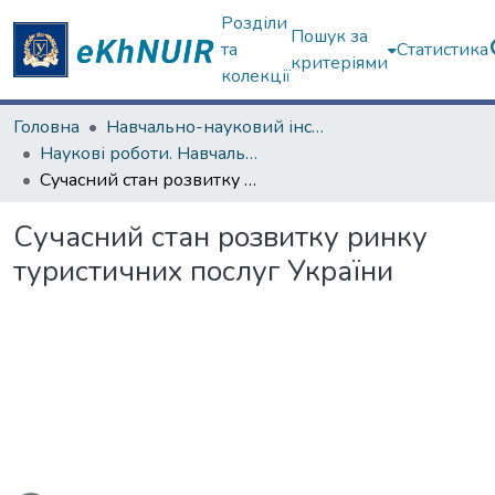
Розділи
Пошук за
та
Статистика
критеріями
колекції
Головна
Навчально-науковий інститут "Каразінський інститут міжнародних відносин та туристичного бізнесу"
Наукові роботи. Навчально-науковий інститут "Каразінський інститут міжнародних відносин та туристичного бізнесу"
Сучасний стан розвитку ринку туристичних послуг України
Сучасний стан розвитку ринку
туристичних послуг України