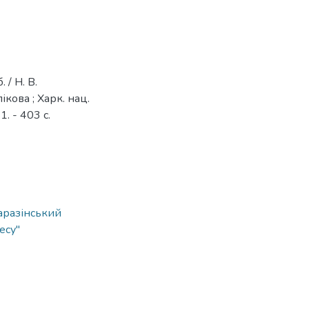
 / Н. В.
лікова ; Харк. нац.
1. - 403 с.
аразінський
есу"