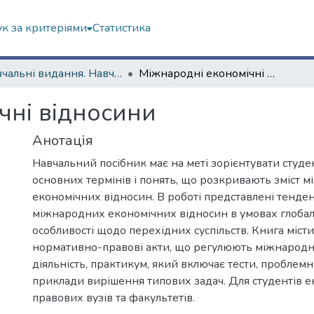
к за критеріями
Статистика
Навчальні видання. Навчально-науковий інститут "Каразінський інститут міжнародних відносин та туристичного бізнесу"
Міжнародні економічні відносини
чні відносини
Анотація
Навчальний посібник має на меті зорієнтувати студе
основних термінів і понять, що розкривають зміст 
економічних відносин. В роботі представлені тенден
міжнародних економічних відносин в умовах глобаліз
особливості щодо перехідних суспільств. Книга місти
нормативно-правові акти, що регулюють міжнародн
діяльність, практикум, який включає тести, проблемн
приклади вирішення типових задач. Для студентів е
правових вузів та факультетів.