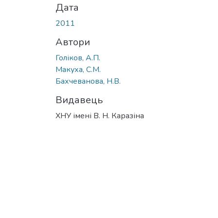
Дата
2011
Автори
Голіков, А.П.
Макуха, С.М.
Бахчеванова, Н.В.
Видавець
ХНУ імені В. Н. Каразіна