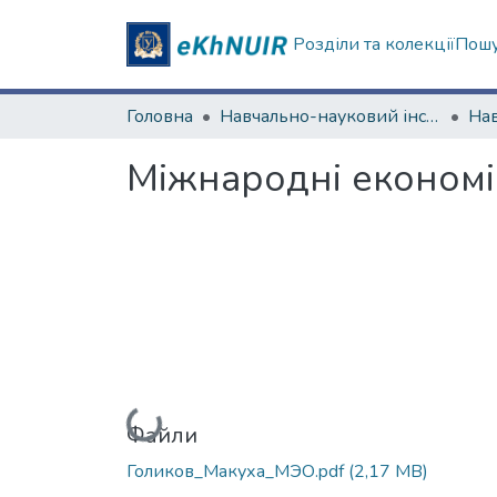
Розділи та колекції
Пошу
Головна
Навчально-науковий інститут "Каразінський інститут міжнародних відносин та туристичного бізнесу"
Міжнародні економі
Вантажиться...
Файли
Голиков_Макуха_МЭО.pdf
(2,17 MB)