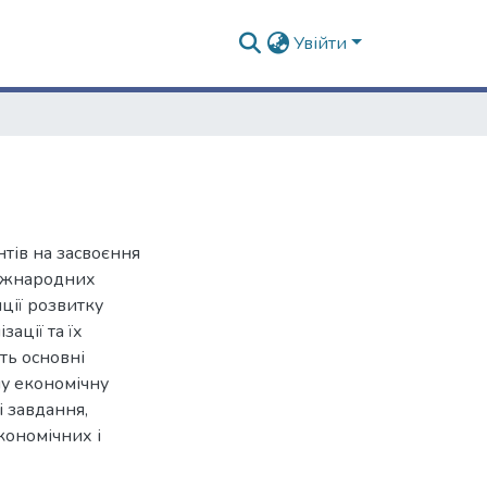
Увійти
нтів на засвоєння
міжнародних
ції розвитку
ації та їх
ть основні
у економічну
і завдання,
кономічних і