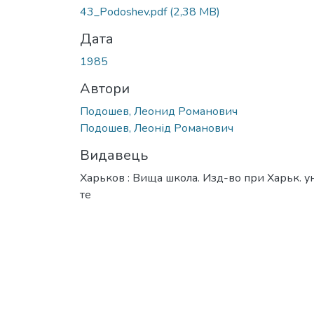
43_Podoshev.pdf
(2,38 MB)
Дата
1985
Автори
Подошев, Леонид Романович
Подошев, Леонід Романович
Видавець
Харьков : Вища школа. Изд-во при Харьк. у
те