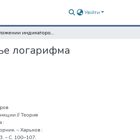
Увійти
О сложении индикаторов коэффициентов Фурье логарифма модуля целой функции
ье логарифма
оров
кции // Теория
 :
ник. – Харьков :
3. – С. 100–107.