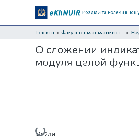
Розділи та колекції
Пошу
Головна
Факультет математики і інформатики
О сложении индика
модуля целой функ
Вантажиться...
Файли