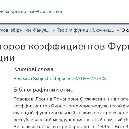
к за критеріями
Статистика
Наукові збірники. Факультет математики і інформатики
Теория функций, функциональный анализ и их приложения (1965–1985 гг.)
торов коэффициентов Фур
ции
Ключові слова
Research Subject Categories::MATHEMATICS
Бібліографічний опис
Подошев, Леонид Романович. О сложении индикат
коэффициентов Фурье логарифма модуля целой фун
функций, функциональный анализ и их приложения
республиканский междуведомственный научный сбор
Вища школа. Изд-во при Харьк. ун-те, 1985. – Вып. 4