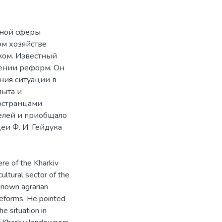
рной сферы
ом хозяйстве
ком. Известный
лении реформ. Он
ния ситуации в
пыта и
остранцами
елей и приобщало
еи Ф. И. Гейдука
ere of the Kharkiv
cultural sector of the
known agrarian
 reforms. He pointed
e situation in