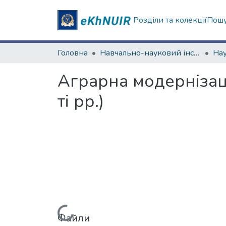
Розділи та колекції
Пошу
Головна
Навчально-науковий інститут філософії, культурології, політології
Аграрна модернізаці
ті рр.)
Файли