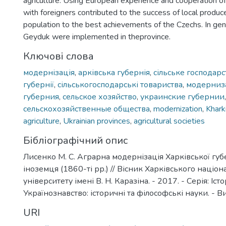
agriculture. Using European experience and cooperation o
with foreigners contributed to the success of local produc
population to the best achievements of the Czechs. In gener
Geyduk were implemented in theprovince.
Ключові слова
модернізація
,
арківська губернія
,
сільське господарс
губернії
,
сільськогосподарські товариства
,
модерниз
губерния
,
сельское хозяйство
,
украинские губернии
,
сельскохозяйственные общества
,
modernization
,
Khark
agriculture
,
Ukrainian provinces
,
agricultural societies
Бібліографічний опис
Лисенко М. С. Аграрна модернізація Харківської губе
іноземця (1860-ті рр.) // Вісник Харківського націо
університету імені В. Н. Каразіна. - 2017. - Серія: Істо
Українознавство: історичні та філософські науки. - Вип
URI