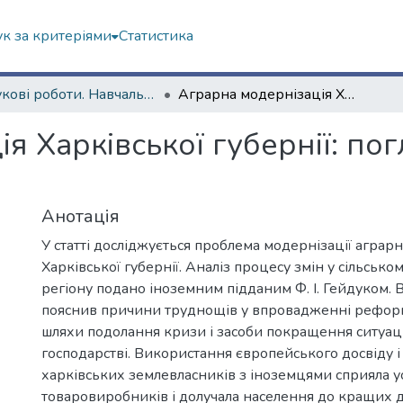
к за критеріями
Статистика
Наукові роботи. Навчально-науковий інститут філософії, культурології, політології
Аграрна модернізація Харківської губернії: погляд іноземця (1860-ті рр.)
я Харківської губернії: пог
Анотація
У статті досліджується проблема модернізації аграрно
Харківської губернії. Аналіз процесу змін у сільсько
регіону подано іноземним підданим Ф. І. Гейдуком.
пояснив причини труднощів у впровадженні реформ.
шляхи подолання кризи і засоби покращення ситуації
господарстві. Використання європейського досвіду і
харківських землевласників з іноземцями сприяла у
товаровиробників і долучала населення до кращих д