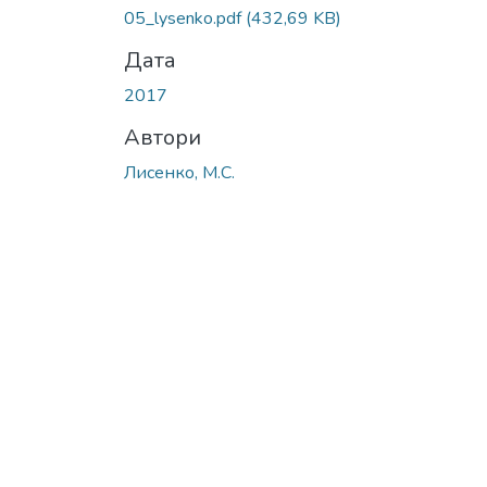
Вантажиться...
05_lysenko.pdf
(432,69 KB)
Дата
2017
Автори
Лисенко, М.С.