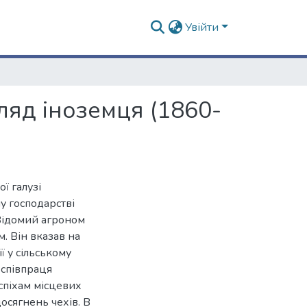
Увійти
ляд іноземця (1860-
ї галузі
му господарстві
 Відомий агроном
 Він вказав на
 у сільському
 співпраця
спіхам місцевих
осягнень чехів. В