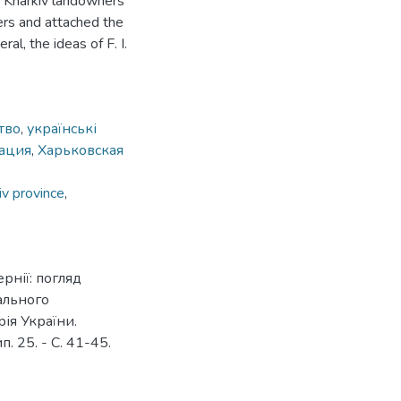
f Kharkiv landowners
ers and attached the
al, the ideas of F. I.
тво
,
українські
ация
,
Харьковская
iv province
,
рнії: погляд
нального
рія України.
. 25. - С. 41-45.