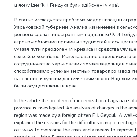
цілому ідеї Ф. І. Гейдука були здійснені у краї.
В статье исследуется проблема модернизации агра
Харьковской губернии. Анализ изменений в сельск
региона сделан иностранным подданым Ф. И. Гейду
агроном объяснил причины трудностей в осуществ
указал пути преодоления кризиса и средства улучше
сельском хозяйстве. Использование европейского о
сотрудничество харьковских землевладельцев с ин
способствовало успехам местных товаропроизводит
население к лучшим достижениям чехов. В целом ид
были осуществлены в крае.
In the article the problem of modernization of agrarian sph
province is investigated. An analysis of changes in the agri
region was made by a foreign citizen F. I. Geyduk. A well-
explained the reasons for the difficulties in implementing
out ways to overcome the crisis and a means to improve th