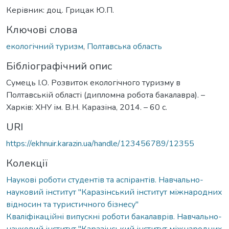
Керівник: доц. Грицак Ю.П.
Ключові слова
екологічний туризм
,
Полтавська область
Бібліографічний опис
Сумець І.О. Розвиток екологічного туризму в
Полтавській області (дипломна робота бакалавра). –
Харків: ХНУ ім. В.Н. Каразіна, 2014. – 60 с.
URI
https://ekhnuir.karazin.ua/handle/123456789/12355
Колекції
Наукові роботи студентів та аспірантів. Навчально-
науковий інститут "Каразінський інститут міжнародних
відносин та туристичного бізнесу"
Кваліфікаційні випускні роботи бакалаврів. Навчально-
науковий інститут "Каразінський інститут міжнародних