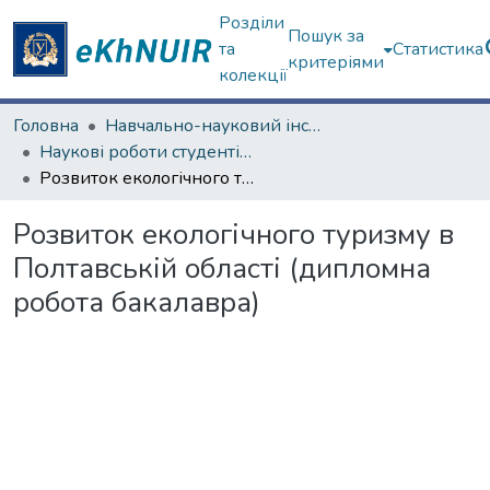
Розділи
Пошук за
та
Статистика
критеріями
колекції
Головна
Навчально-науковий інститут "Каразінський інститут міжнародних відносин та туристичного бізнесу"
Наукові роботи студентів та аспірантів. Навчально-науковий інститут "Каразінський інститут міжнародних відносин та туристичного бізнесу"
Розвиток екологічного туризму в Полтавській області (дипломна робота бакалавра)
Розвиток екологічного туризму в
Полтавській області (дипломна
робота бакалавра)