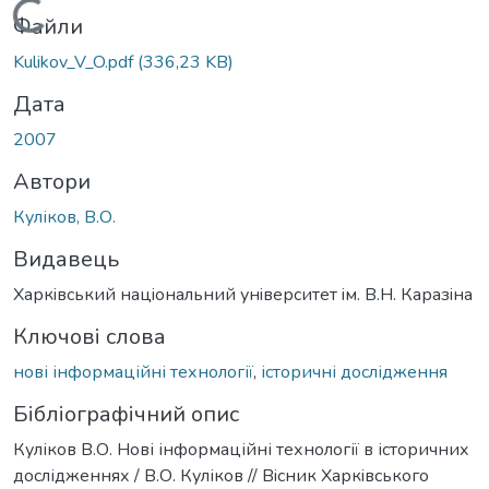
Вантажиться...
Файли
Kulikov_V_O.pdf
(336,23 KB)
Дата
2007
Автори
Куліков, В.О.
Видавець
Харкiвський нацiональний унiверситет iм. В.Н. Каразiна
Ключові слова
нові інформаційні технології
,
історичні дослідження
Бібліографічний опис
Куліков В.О. Нові інформаційні технології в історичних
дослідженнях / В.О. Куліков // Вiсник Харкiвського