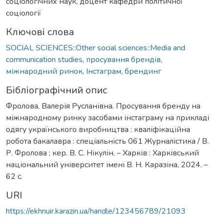
соціологічних наук, доцент кафедри політичної
соціології
Ключові слова
SOCIAL SCIENCES::Other social sciences::Media and
communication studies
,
просування брендів
,
міжнародний ринок
,
Інстаграм
,
брендинг
Бібліографічний опис
Фролова, Валерія Русланівна. Просування бренду на
міжнародному ринку засобами інстаграму на прикладі
одягу українського виробництва : кваліфікаційна
робота бакалавра : спеціальність 061 Журналістика / В.
Р. Фролова ; кер. В. С. Нікулін. – Харків : Харківський
національний університет імені В. Н. Каразіна, 2024. –
62 с.
URI
https://ekhnuir.karazin.ua/handle/123456789/21093