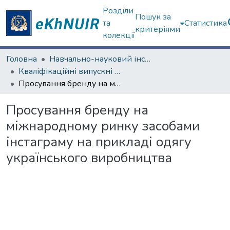
Розділи
Пошук за
та
Статистика
критеріями
колекції
Головна
Навчально-науковий інститут соціології та медіакомунікацій
Кваліфікаційні випускні роботи бакалаврів. Навчально-науковий інститут соціології та медіакомунікацій
Просування бренду на міжнародному ринку засобами інстаграму на прикладі одягу українського виробництва
Просування бренду на
міжнародному ринку засобами
інстаграму на прикладі одягу
українського виробництва