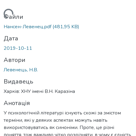
житься...
Файли
Нансен-Левенец.pdf
(481,95 KB)
Дата
2019-10-11
Автори
Левенець, Н.В.
Видавець
Харків: ХНУ імені В.Н. Каразіна
Анотація
У психологічній літературі існують схожі за змістом
терміни, які у деяких аспектах можуть навіть
використовуватись як синоніми. Проте, це різні
поняття, тож важливо чітко розрізняти, в чому є єдність