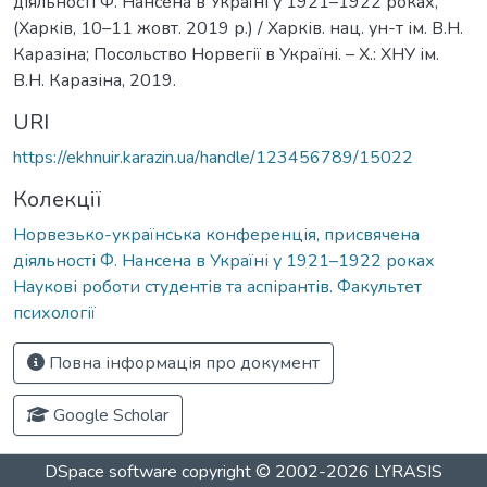
діяльності Ф. Нансена в Україні у 1921–1922 роках,
(Харків, 10–11 жовт. 2019 р.) / Харків. нац. ун-т ім. В.Н.
Каразіна; Посольство Норвегії в Україні. – Х.: ХНУ ім.
В.Н. Каразіна, 2019.
URI
https://ekhnuir.karazin.ua/handle/123456789/15022
Колекції
Норвезько-українська конференція, присвячена
діяльності Ф. Нансена в Україні у 1921–1922 роках
Наукові роботи студентів та аспірантів. Факультет
психології
Повна інформація про документ
Google Scholar
DSpace software
copyright © 2002-2026
LYRASIS