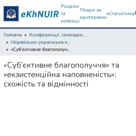
Розділи
Пошук за
та
Статистика
критеріями
колекції
Головна
Конференції, семінари. ХНУ імені В.Н. Каразіна
Норвезько-українська конференція, присвячена діяльності Ф. Нансена в Україні у 1921–1922 роках
«Суб’єктивне благополуччя» та «екзистенційна наповненість»: схожість та відмінності
«Суб’єктивне благополуччя» та
«екзистенційна наповненість»:
схожість та відмінності