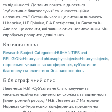
та відмінності. До таких понять відносяться
“суб’єктивне благополуччя” та “екзистенційна
наповненість”. Останнім часом це питання вивчають
Н.Каргіна, Н.В.Грішіна, Е.А.Евстіфеєва, І.А.Басов та ін.
Але все ще аспекти, які залишаються невивченими. Ми
спробуємо розкрити деякі з них.
Ключові слова
Research Subject Categories::HUMANITIES and
RELIGION::History and philosophy subjects::History subjects
,
норвезько-українська конференція
,
суб’єктивне
благополуччя
,
екзистенційна наповненість
Бібліографічний опис
Левенець Н.В. «Суб’єктивне благополуччя» та
«екзистенційна наповненість»: схожість та відмінності
[Електронний ресурс] / Н.В. Левенець // Матеріали
Норвезько-Української конференції, присвяченої