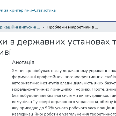
к за критеріями
Статистика
Кваліфікаційні випускні роботи бакалаврів. Економічний факультет
Проблеми мікроетики в державних установах та налагодження комунікації в колективі
и в державних установах 
иві
Анотація
Зміни, що відбуваються у державному управлінні по
формуванні професійних, високоефективних, стабіл
авторитетних інститутів влади, діяльність яких базує
морально-етичних принципах і нормах. Проте, зміни
без побудови адекватної системи як внутрішньої, так
комунікації у сфері державного управління, обміну 
яку припадає до 90% усього робочого часу працівни
кваліфікаційної роботи є узагальнення теоретичног