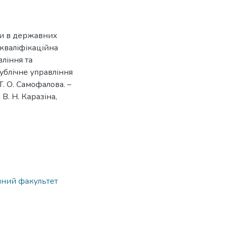
ки в державних
 кваліфікаційна
вління та
ублічне управління
 Т. О. Самофалова. –
В. Н. Каразіна,
ічний факультет