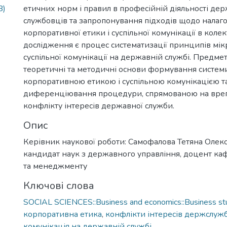
B)
етичних норм і правил в професійній діяльності де
службовців та запропонування підходів щодо нала
корпоративної етики і суспільної комунікації в колек
дослідження є процес систематизації принципів мік
суспільної комунікації на державній службі. Предме
теоретичні та методичні основи формування систем
корпоративною етикою і суспільною комунікацією т
диференціювання процедури, спрямованою на вре
конфлікту інтересів державної служби.
Опис
Керівник наукової роботи: Самофалова Тетяна Олекс
кандидат наук з державного управління, доцент к
та менеджменту
Ключові слова
SOCIAL SCIENCES::Business and economics::Business st
корпоративна етика
,
конфлікти інтересів держслуж
комунікація на державній службі