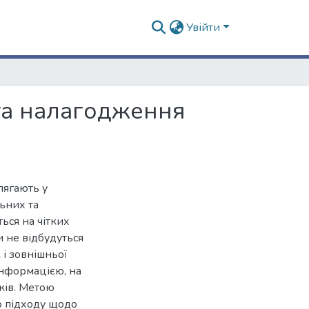
Увійти
та налагодження
лягають у
ьних та
ться на чітких
 не відбудуться
 і зовнішньої
інформацією, на
ків. Метою
о підходу щодо