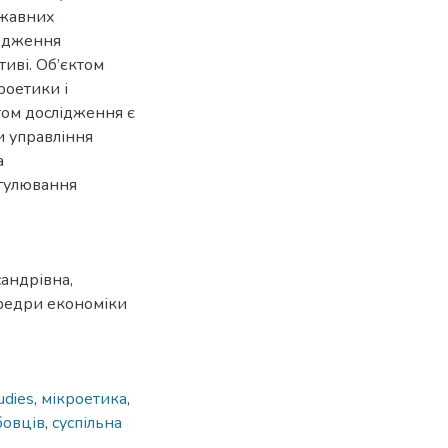
ржавних
годження
тиві. Об’єктом
роетики і
том дослідження є
и управління
а
гулювання
андрівна,
афедри економіки
udies
,
мікроетика
,
бовців
,
суспільна