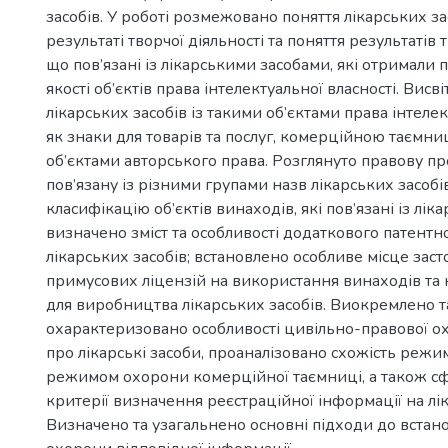
засобів. У роботі розмежовано поняття лікарських за
результаті творчої діяльності та поняття результатів т
що пов’язані із лікарськими засобами, які отримали 
якості об’єктів права інтелектуальної власності. Висв
лікарських засобів із такими об’єктами права інтелек
як знаки для товарів та послуг, комерційною таємни
об’єктами авторського права. Розглянуто правову п
пов’язану із різними групами назв лікарських засобі
класифікацію об’єктів винаходів, які пов’язані із лі
визначено зміст та особливості додаткового патентн
лікарських засобів; встановлено особливе місце зас
примусових ліцензій на використання винаходів та
для виробництва лікарських засобів. Виокремлено т
охарактеризовано особливості цивільно-правової о
про лікарські засоби, проаналізовано схожість режим
режимом охорони комерційної таємниці, а також 
критерії визначення реєстраційної інформації на лік
Визначено та узагальнено основні підходи до встан