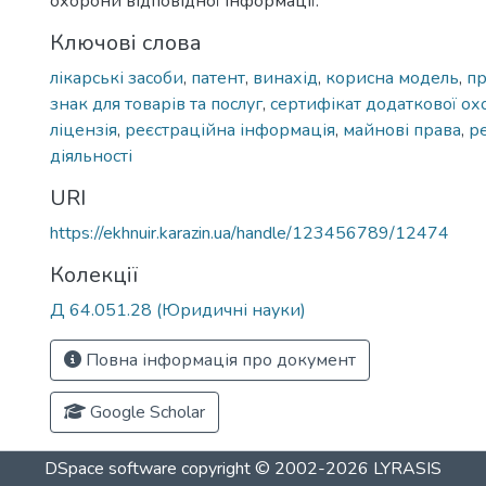
охорони відповідної інформації.
Ключові слова
лікарські засоби
,
патент
,
винахід
,
корисна модель
,
пр
знак для товарів та послуг
,
сертифікат додаткової о
ліцензія
,
реєстраційна інформація
,
майнові права
,
ре
діяльності
URI
https://ekhnuir.karazin.ua/handle/123456789/12474
Колекції
Д 64.051.28 (Юридичні науки)
Повна інформація про документ
Google Scholar
DSpace software
copyright © 2002-2026
LYRASIS