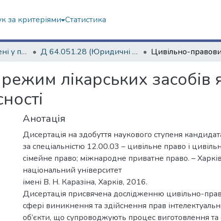
к за критеріями
Статистика
Дисертації захищені у постійних радах
Д 64.051.28 (Юридичні науки)
ежим лікарських засобів я
сності
Анотація
Дисертація на здобуття наукового ступеня кандида
за спеціальністю 12.00.03 – цивільне право і цивіль
сімейне право; міжнародне приватне право. – Харкі
національний університет
імені В. Н. Каразіна, Харків, 2016.
Дисертація присвячена дослідженню цивільно-прав
сфері виникнення та здійснення прав інтелектуально
об’єкти, що супроводжують процес виготовлення та 