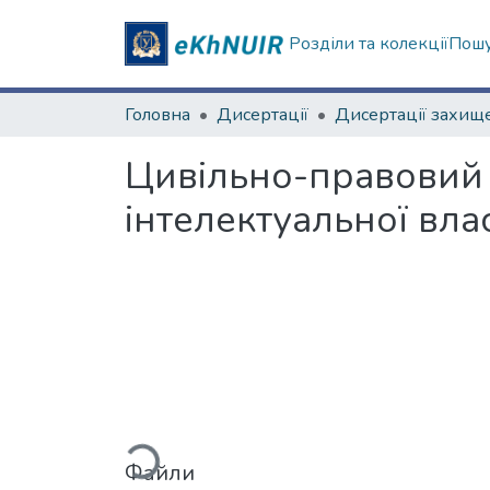
Розділи та колекції
Пошу
Головна
Дисертації
Цивільно-правовий р
інтелектуальної вла
Вантажиться...
Файли