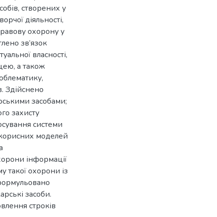
собів, створених у
ворчої діяльності,
правову охорону у
ітлено зв’язок
туальної власності,
цею, а також
роблематику,
в. Здійснено
карськими засобами;
ого захисту
тосування системи
 корисних моделей
а
хорони інформації
у такої охорони із
сформульовано
арські засоби.
овлення строків