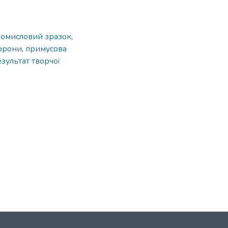
омисловий зразок
,
хорони
,
примусова
зультат творчої