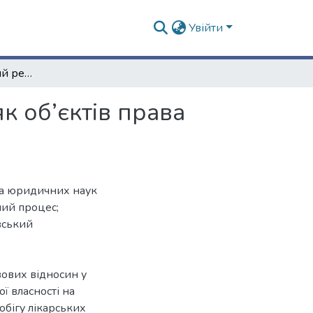
Увійти
Цивільно-правовий режим лікарських засобів як об’єктів права інтелектуальної власності
к об’єктів права
та юридичних наук
ний процес;
вський
ових відносин у
ї власності на
обігу лікарських