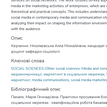
services on social networks. The work focuses on key aspec
media in the marketing activities of enterprises, which are 
theoretical and practical concepts. This includes understan
social media in contemporary media and communication str
analyzing their impact on shaping the information environ
with the audience.
Опис
Керівник: Ніколаєвська Алла Михайлівна, кандидат с
доцент кафедри соціології
Ключові слова
SOCIAL SCIENCES::Other social sciences::Media and comm
медіакомунікації
,
маркетинг в соціальних мережах
,
маркетинг
,
media communications
,
social media marketin
Бібліографічний опис
Пакало, Марія Геннадіївна. Практики просування біз
соціальних мережах : кваліфікаційна робота бакалавр