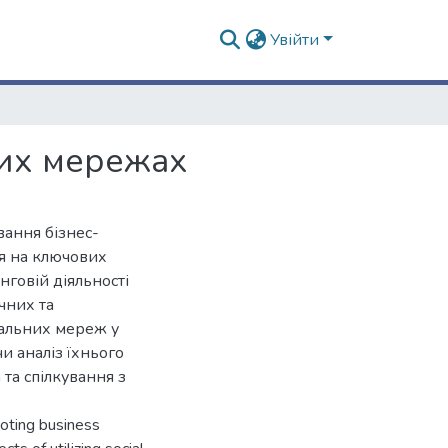
Увійти
них мережах
вання бізнес-
ся на ключових
говій діяльності
чних та
іальних мереж у
и аналіз їхнього
та спілкування з
moting business