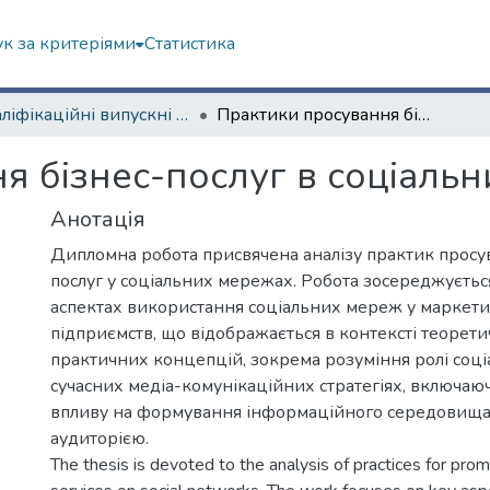
к за критеріями
Статистика
Кваліфікаційні випускні роботи бакалаврів. Навчально-науковий інститут соціології та медіакомунікацій
Практики просування бізнес-послуг в соціальних мережах
я бізнес-послуг в соціаль
Анотація
Дипломна робота присвячена аналізу практик просу
послуг у соціальних мережах. Робота зосереджуєть
аспектах використання соціальних мереж у маркетин
підприємств, що відображається в контексті теорети
практичних концепцій, зокрема розуміння ролі соц
сучасних медіа-комунікаційних стратегіях, включаюч
впливу на формування інформаційного середовища 
аудиторією.
The thesis is devoted to the analysis of practices for pro