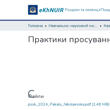
Розділи та колекції
Пошу
Головна
Навчально-науковий інститут соціології та медіакомунікацій
Практики просуванн
Вантажиться...
Файли
pssk_2024_Pakalo_Nikolaevska.pdf
(2,48 MB)