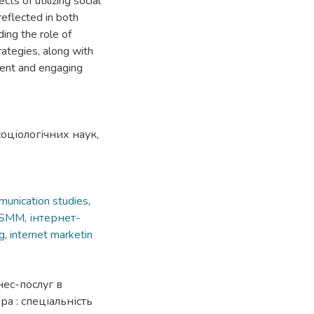
ts of utilizing social
reflected in both
ding the role of
ategies, along with
ment and engaging
оціологічних наук,
unication studies
,
SMM
,
інтернет-
g
,
internet marketin
нес-послуг в
а : спеціальність