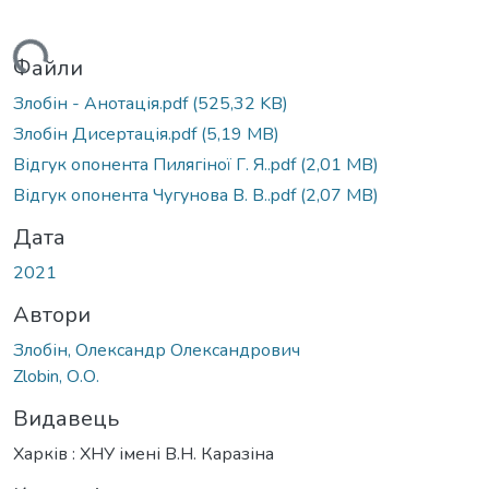
ажиться...
Файли
Злобін - Анотація.pdf
(525,32 KB)
Злобін Дисертація.pdf
(5,19 MB)
Відгук опонента Пилягіної Г. Я..pdf
(2,01 MB)
Відгук опонента Чугунова В. В..pdf
(2,07 MB)
Дата
2021
Автори
Злобін, Олександр Олександрович
Zlobin, О.О.
Видавець
Харків : ХНУ імені В.Н. Каразіна