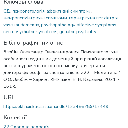
Ключові слова
СД
,
психопатологія
,
афективні симптоми
,
нейропсихіатричні симптоми
,
геріатрична психіатрія
,
vascular dementia
,
psychopathology
,
affective symptoms
,
neuropsychiatric symptoms
,
geriatric psychiatry
Бібліографічний опис
Злобін, Олександр Олександрович. Психопатологічні
особливості судинних деменцій при різній локалізації
вогнищ уражень головного мозку : дисертація ...
доктора філософії за спеціальністю 222 – Медицина /
О.О. Злобін. – Харків : ХНУ імені В. Н. Каразіна, 2021. -
161 с.
URI
https://ekhnuir.karazin.ua/handle/123456789/17449
Колекції
22 Охорона здоров’я