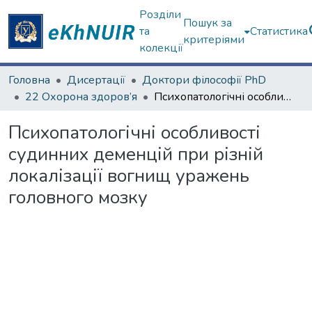
Розділи
Пошук за
та
Статистика
критеріями
колекції
Головна
Дисертації
Доктори філософії PhD
22 Охорона здоров’я
Психопатологічні особливості судинних деменцій при різній локалізації вогнищ уражень головного мозку
Психопатологічні особливості
судинних деменцій при різній
локалізації вогнищ уражень
головного мозку