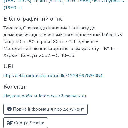
(1887–1975)
,
Цзян Цзінго (1910–1988)
,
Чень Шуйбянь
(1950 - )
Бібліографічний опис
Тумаков, Олександр Іванович. На шляху до
демократизації та економічного піднесення: Тайвань у
кінці 40-х -90-ті роки ХХ ст. / О. І. Тумаков //
Методичний вісник історичного факультету. - № 1. –
Харків : Консум, 2002. – C. 48–55.
URI
https://ekhnuir.karazin.ua/handle/123456789/384
Колекції
Наукові роботи. Історичний факультет
Повна інформація про документ
Google Scholar