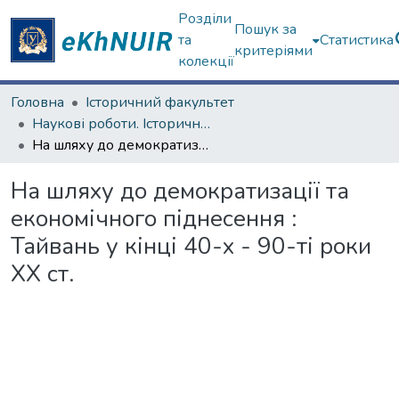
Розділи
Пошук за
та
Статистика
критеріями
колекції
Головна
Історичний факультет
Наукові роботи. Історичний факультет
На шляху до демократизації та економічного піднесення : Тайвань у кінці 40-х - 90-ті роки ХХ ст.
На шляху до демократизації та
економічного піднесення :
Тайвань у кінці 40-х - 90-ті роки
ХХ ст.