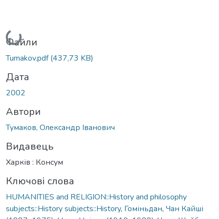
Вантажиться...
Файли
Tumakov.pdf
(437,73 KB)
Дата
2002
Автори
Тумаков, Олександр Іванович
Видавець
Харків : Консум
Ключові слова
HUMANITIES and RELIGION::History and philosophy
subjects::History subjects::History
,
Гоміньдан
,
Чан Кайші