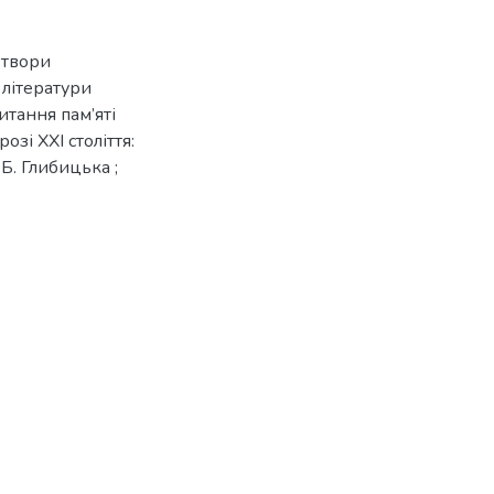
 твори
 літератури
итання пам’яті
озі ХХІ століття:
С.Б. Глибицька ;