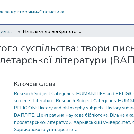
к за критеріями
Статистика
Роботи різної тематики. ЦНБ
На шляху до відкритого суспільства: твори письменників-членів Вільної академії пролетарської літератури (ВАПЛІТЕ) у фондах ЦНБ
ого суспільства: твори пис
олетарської літератури (ВА
Ключові слова
Research Subject Categories::HUMANITIES and RELIGION
subjects::Literature
,
Research Subject Categories::HUMA
RELIGION::History and philosophy subjects::History subjec
ВАПЛІТЕ
,
Центральна наукова бібліотека
,
Вільна ака
пролетарської літератури
,
Харківський університет
,
Харьковского университета