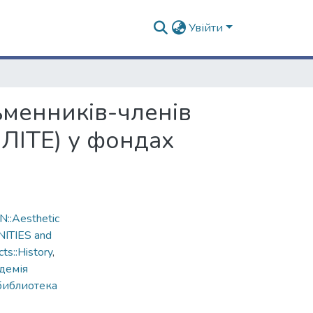
Увійти
ьменників-членів
ПЛІТЕ) у фондах
::Aesthetic
NITIES and
ts::History
,
демія
библиотека