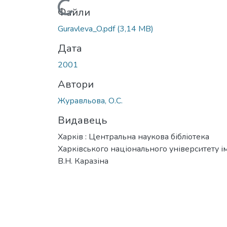
Вантажиться...
Файли
Guravleva_O.pdf
(3,14 MB)
Дата
2001
Автори
Журавльова, О.С.
Видавець
Харків : Центральна наукова бібліотека
Харківського національного університету ім
В.Н. Каразіна